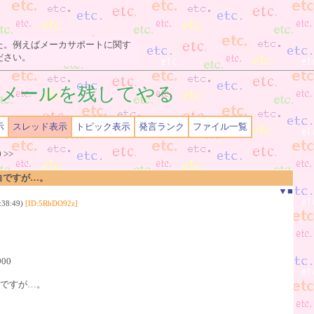
た。例えばメーカサポートに関す
ださい。
メールを残してやる
示
スレッド表示
トピック表示
発言ランク
ファイル一覧
0
>>
白ですが…。
▼
■
38:49)
[ID:5RbDO92z]
900
告白ですが…。