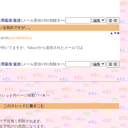
引用返信
/
返信
[メール受信/ON]
削除キー/
気のいる告白ですが…。
▲
▼
■
40:09)
[ID:5RbDO92z]
が付いてますが、Yahoo!から送信されたメールでは
引用返信
/
返信
[メール受信/ON]
削除キー/
スレッド内ページ移動 / <<
0
>>
このスレッドに書きこむ
で予告無く削除されます。
文字化けの原因になります。