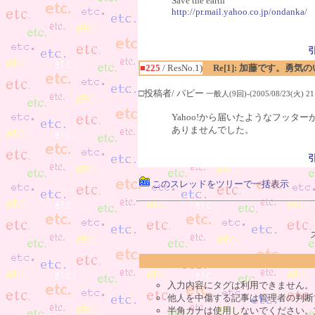
Save the earth
http://pr.mail.yahoo.co.jp/ondanka/
■225
/ ResNo.1)
Re[1]: 加藤です。勇
□投稿者/ パピー
一般人(9回)-(2005/08/23(火) 21:
Yahoo!から届いたようなフッター
ありませんでした。
このスレッドをツリーで一括表示
入力内容にタグは利用できません。
他人を中傷する記事は管理者の判断
半角カナは使用しないでください。