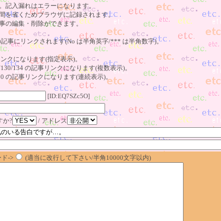
。記入漏れはエラーになります。
間を省くためブラウザに記録されます。
事の編集・削除ができます。
の記事にリンクされます(No は半角英字/*** は半角数字)。
記事リンクになります(指定表示)。
o123/130/134 の記事リンクになります(複数表示)。
23～130 の記事リンクになります(連続表示)。
[ID:EQ7SZc5O]
すか?
/ アドレス
ド->
(適当に改行して下さい/半角10000文字以内)