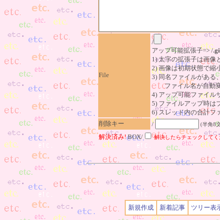
/
アップ可能拡張子=> /
.gi
1) 太字の拡張子は画
2) 画像は初期状態で縮
File
3) 同名ファイルがあ
ファイル名が自動変
4) アップ可能ファイル
5) ファイルアップ時
6) スレッド内の合計ファイ
削除キー
/
(半角8
解決済み!
BOX/
解決したらチェックしてく
新規作成
新着記事
ツリー表