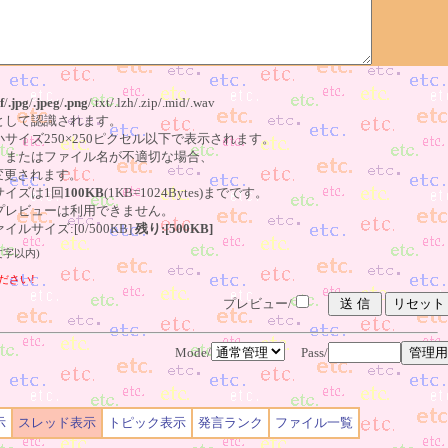
f
/
.jpg
/
.jpeg
/
.png
/.txt/.lzh/.zip/.mid/.wav
像として認識されます。
小サイズ250×250ピクセル以下で表示されます。
る、またはファイル名が不適切な場合、
更されます。
サイズは1回
100KB
(1KB=1024Bytes)までです。
はプレビューは利用できません。
ルサイズ:[0/500KB]
残り:[500KB]
文字以内)
ださい!
プレビュー/
Mode/
Pass/
示
スレッド表示
トピック表示
発言ランク
ファイル一覧