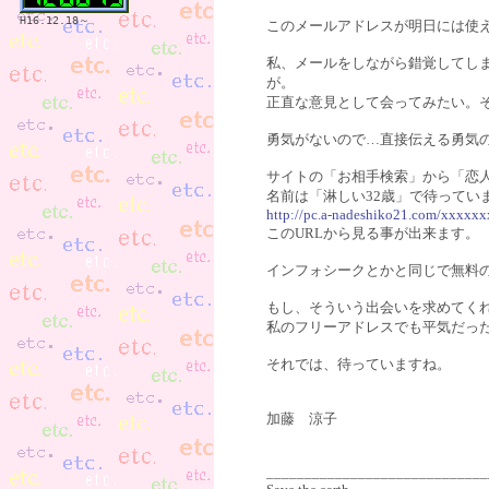
H16.12.18～
このメールアドレスが明日には使
私、メールをしながら錯覚してし
が。
正直な意見として会ってみたい。
勇気がないので…直接伝える勇気
サイトの「お相手検索」から「恋
名前は「淋しい32歳」で待ってい
http://pc.a-nadeshiko21.com/xxxxxx
このURLから見る事が出来ます。
インフォシークとかと同じで無料
もし、そういう出会いを求めてく
私のフリーアドレスでも平気だっ
それでは、待っていますね。
加藤 涼子
_____________________________