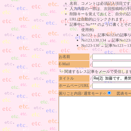
名前、コメントは必須記入項目です
入力内容の一部は、次回投稿時の手
削除キーを覚えておくと、自分の記
URLは自動的にリンクされます。
記事中に No*** のように書くとそ
使用例)
No123 → 記事No123の
No123,130,134 → 記事N
No123-130 → 記事No1
お名前
/
E-Mail
/
└> 関連するレス記事をメールで受信しま
タイトル
/
ホームページURL
/
困りごと内容/ 通常モード->
図表モー