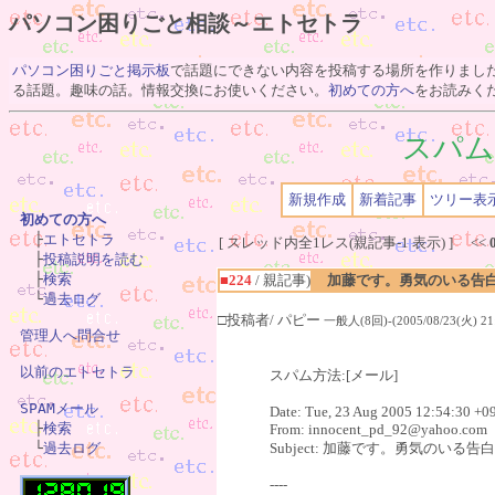
パソコン困りごと相談～エトセトラ
パソコン困りごと掲示板
で話題にできない内容を投稿する場所を作りまし
る話題。趣味の話。情報交換にお使いください。
初めての方へ
をお読みく
スパム
新規作成
新着記事
ツリー表
初めての方へ

　├
エトセトラ
[ スレッド内全1レス(親記事-1 表示) ] <<
　├
投稿説明を読む
　├
検索
■224
/ 親記事)
加藤です。勇気のいる告
　└
過去ログ
□投稿者/ パピー
一般人(8回)-(2005/08/23(火) 21:
管理人へ問合せ
以前のエトセトラ
スパム方法:[メール]
SPAMメール
Date: Tue, 23 Aug 2005 12:54:30 +0

　├
検索
From: innocent_pd_92@yahoo.com
　└
過去ログ
Subject: 加藤です。勇気のいる
----