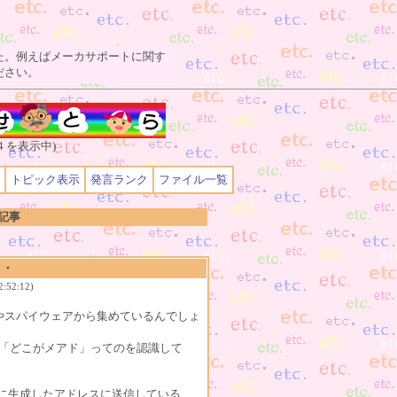
た。例えばメーカサポートに関す
ださい。
4 を表示中)
トピック表示
発言ランク
ファイル一覧
の記事
・・
:52:12)
みやスパイウェアから集めているんでしょ
に「どこがメアド」ってのを認識して
に生成したアドレスに送信している