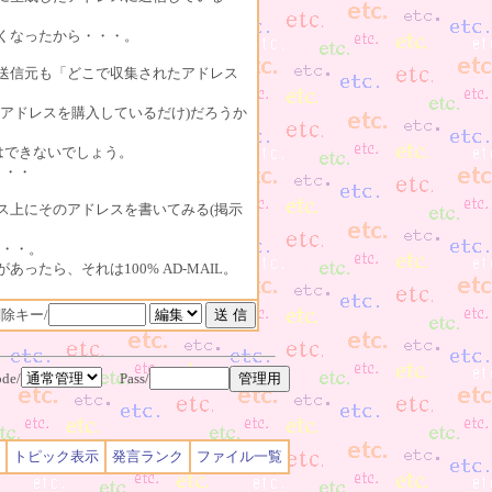
くなったから・・・。
送信元も「どこで収集されたアドレス
らアドレスを購入しているだけ)だろうか
はできないでしょう。
・・・
ス上にそのアドレスを書いてみる(掲示
・・・。
ったら、それは100% AD-MAIL。
除キー/
de/
Pass/
トピック表示
発言ランク
ファイル一覧