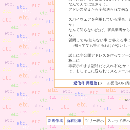
なんてんでは無さそう。
アドレス変えたら全然送られて来な
スパイウェアを利用している場合、
か」
なんて知らない(ただ、収集業者か
ら、
質問しても(知らない事に)答える事
↑知ってても答えるわけがないし
試しに非公開アドレスを作ってソー
板上に
非表示のまま記述だけ入れる)とか
で、もしそこに送られて来るメールがあ
返信
/
引用返信
[メール受信/ON]
削
Mo
新規作成
新着記事
ツリー表示
スレッド表示