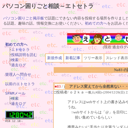
パソコン困りごと相談～エトセトラ
パソコン困りごと掲示板
で話題にできない内容を投稿する場所を作りまし
る話題。趣味の話。情報交換にお使いください。
初めての方へ
をお読みく
初めての方へ
(現在 過去ログ

　├
エトセトラ
　├
投稿説明を読む
新規作成
新着記事
ツリー表示
スレッド表示
　├
検索
　└
過去ログ
No83 
管理人へ問合せ
以前のエトセトラ
■83
/ )
アドレス変えてから全然来ない・
□投稿者/ ｏ２ｋａ
一般人(4回)-(2004/12/26(日) 22
SPAMメール

　├
検索
アドレスはwebサイト上の書き込
　└
過去ログ
うね。
↑webサイトからは「@」を目印
拾い集めているらしい
H16.12.18～
携帯みたいに手当たり次第ランダム