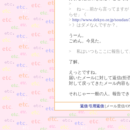
>
> ね～…前から言ってますが
らせ」《
>
http://www.dekyo.or.jp/soudan
> 》はダメなんですか？。
うーん。
ごめん。今見た。
> 私はいつもここに報告して
了解。
えっとですね。
届いたメールに対して返信(拒
対して戻ってきたメール内容も
それじゃー一般の人。報告でき
返信
/
引用返信
[メール受信/O