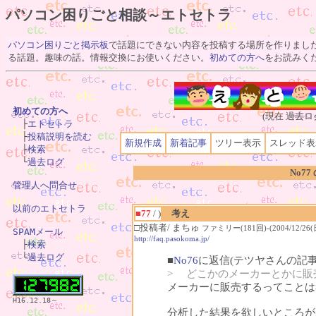
パソコン困りごと相談～エトセトラ
パソコン困りごと掲示板
で話題にできない内容を投稿する場所を作りまし
る話題。趣味の話。情報交換にお使いください。
初めての方へ
をお読みく
初めての方へ
(現在 過去ロ

　├
エトセトラ
　├
投稿説明を読む
新規作成
新着記事
ツリー表示
スレッド表
　├
検索
　└
過去ログ
No77
管理人へ問合せ
以前のエトセトラ
■77
/ )
考え
□投稿者/ まちゅ
ファミリー(181回)-(2004/12/26(日)
SPAMメール
http://faq.pasokoma.jp/

　├
検索
　└
過去ログ
■
No76
に返信(テツヤさんの記事
> どこかのメーカーとかに販
メーカーに販売するってことは
H16.12.18～
分析した結果を欲しいところが