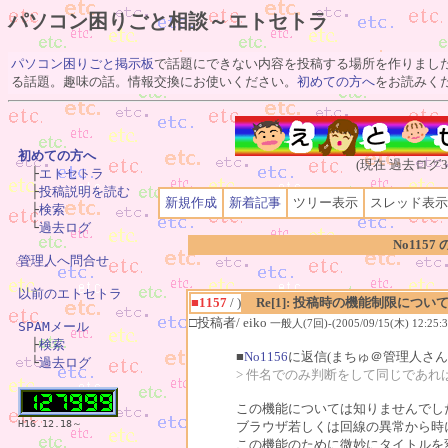
パソコン困りごと相談～エトセトラ
パソコン困りごと掲示板
で話題にできない内容を投稿する場所を作りまし
る話題。趣味の話。情報交換にお使いください。
初めての方へ
をお読みく
初めての方へ
(現在 過去ログ3

　├
エトセトラ
　├
投稿説明を読む
新規作成
新着記事
ツリー表示
スレッド表示
　├
検索
　└
過去ログ
No1157
管理人へ問合せ
以前のエトセトラ
■1157
/ )
Re[1]: 投稿時の機能制限につい
□投稿者/ eiko
一般人(7回)-(2005/09/15(木) 12:25:3
SPAMメール

　├
検索
■
No1156
に返信(まちゅ＠管理人さん
　└
過去ログ
> 件名でのみ判断をして同じであ
この機能については知りませんでし
H16.12.18～
ブラウザ若しくは回線の異常から時
この機能のために微妙にタイトルを