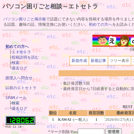
パソコン困りごと相談～エトセトラ
パソコン困りごと掲示板
で話題にできない内容を投稿する場所を作りまし
る話題。趣味の話。情報交換にお使いください。
初めての方へ
をお読みく
初めての方へ
(

　├
エトセトラ
　├
投稿説明を読む
新規作成
新着記事
ツリー表示
　├
検索
　└
過去ログ
管理人へ問合せ
・集計発言数:1回
以前のエトセトラ
・最終発言日から7日経過すると自動的に
SPAMメール

　├
検索
BEST 
　└
過去ログ
順位
名前
発言回数
最終発言
1
KAWAI
-(一般人)
1
2026/01/27(火) 1
H16.12.18～
*マーク削除/Pass