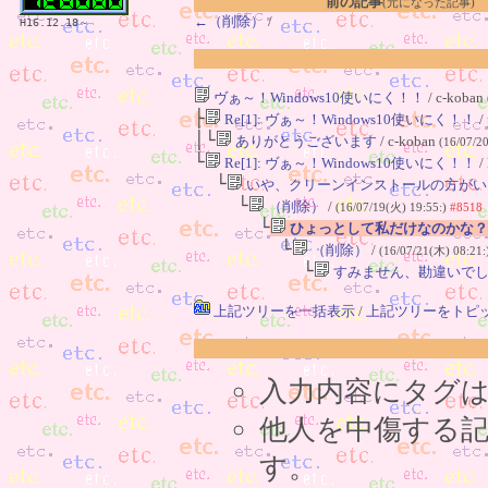
前の記事
(元になった記事)
←（削除）
/
H16.12.18～
ヴぁ～！Windows10使いにく！！
/ c-koban
├
Re[1]: ヴぁ～！Windows10使いにく！！
/
│└
ありがとうございます
/ c-koban
(16/07/2
└
Re[1]: ヴぁ～！Windows10使いにく！！
/
└
いや、クリーンインストールの方がい
└
（削除）
/
(16/07/19(火) 19:55:)
#8518
└
ひょっとして私だけなのかな？
└
（削除）
/
(16/07/21(木) 08:21:
└
すみません、勘違いで
上記ツリーを一括表示
/
上記ツリーをトピ
入力内容にタグ
他人を中傷する
す。