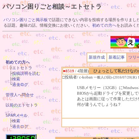
パソコン困りごと相談～エトセトラ
パソコン困りごと掲示板
で話題にできない内容を投稿する場所を作りまし
る話題。趣味の話。情報交換にお使いください。
初めての方へ
をお読みく
新規作成
新着記事
ツリ
初めての方へ

　├
エトセトラ
■8519
/ 4階層)
ひょっとして私だけなの
　├
投稿説明を読む
□投稿者/ c-koban
一般人(3回)-(2016/07/20(水) 1
　├
検索
　└
過去ログ
USBメモリー（32GB）にWind
BIOSから起動ドライブを変更し
管理人へ問合せ
あとは画面に従って作業しただけ
何が違うんでしょうね？
以前のエトセトラ
SPAMメール

　├
検索
　└
過去ログ