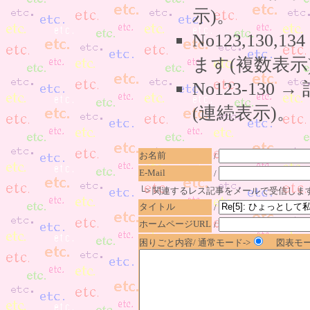
示)。
No123,130,
ます(複数表示
No123-130
(連続表示)。
お名前
/
E-Mail
/
└> 関連するレス記事をメールで受信しま
タイトル
/
ホームページURL
/
困りごと内容/ 通常モード->
図表モー