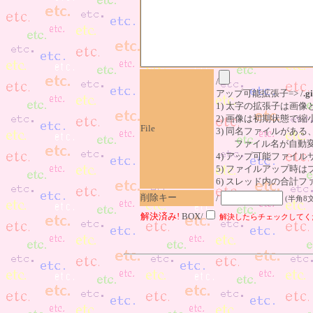
/
アップ可能拡張子=> /
.gi
1) 太字の拡張子は画
2) 画像は初期状態で縮
File
3) 同名ファイルがあ
ファイル名が自動変
4) アップ可能ファイル
5) ファイルアップ時
6) スレッド内の合計ファイ
削除キー
/
(半角8
解決済み!
BOX/
解決したらチェックしてく