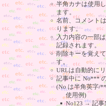
半角カナは使用
ます。
名前、コメント
ります。
入力内容の一部
記録されます。
削除キーを覚え
す。
URLは自動的に
記事中に No**
(No は半角英字/*
使用例)
No123 → 