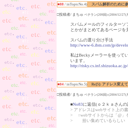
■88
/ inTopicNo.4)
スパム解析のために
□投稿者/ まちゅ
ベテラン(209回)-(2004/12/27(月)
スパムメールのフィルターソ
とかがまとめてあるページを
スパムの選り分け手法
http://www-6.ibm.com/jp/develo
私はBeckyメーラーを使っ
います。
http://risky.cs.inf.shizuoka.a
■84
/ inTopicNo.5)
Re[5]: アドレス
□投稿者/ まちゅ
ベテラン(206回)-(2004/12/27(月)
■
No83
に返信(ｏ２ｋａさんの
> アドレスはwebサイト上
> ↑webサイトからは「@
> 拾い集めているらしい