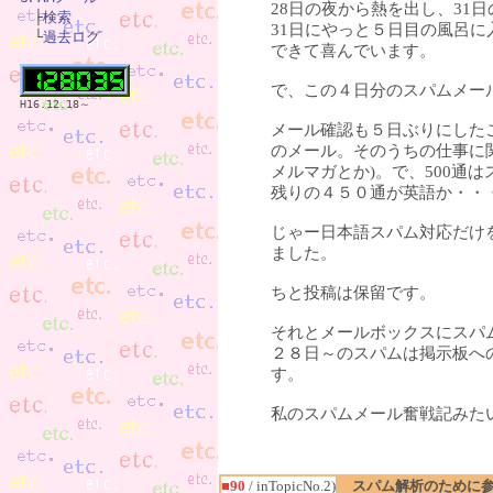
28日の夜から熱を出し、31

　├
検索
31日にやっと５日目の風呂
　└
過去ログ
できて喜んでいます。
で、この４日分のスパムメー
H16.12.18～
メール確認も５日ぶりにした
のメール。そのうちの仕事に
メルマガとか)。で、500通
残りの４５０通が英語か・・
じゃー日本語スパム対応だけ
ました。
ちと投稿は保留です。
それとメールボックスにスパ
２８日～のスパムは掲示板へ
す。
私のスパムメール奮戦記みた
■90
/ inTopicNo.2)
スパム解析のために参