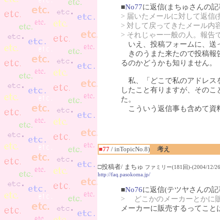
■
No77
に返信(まちゅさんの記
> 届いたメールに対して返信
> 対して戻ってきたメール内
> それじゃー一般の人。報告
いえ、投稿フォームに、送っ
きのうまた来たので投稿報告
るのかどうかも知りません。
私、「どこで私のアドレスを
したこと有りますが、そのこ
た。
こういう返信事も含めて資料
■77
/ inTopicNo.8)
考え
□投稿者/ まちゅ
ファミリー(181回)-(2004/12/26(
http://faq.pasokoma.jp/
■
No76
に返信(テツヤさんの記
> どこかのメーカーとかに
メーカーに販売するってこと