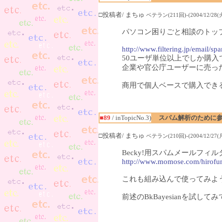
□投稿者/ まちゅ
ベテラン(211回)-(2004/12/28(火)
パソコン困りごと相談のトッ
http://www.filtering.jp/email/s
50ユーザ単位以上でしか購
企業や官公庁ユーザーに売っ
商用で個人ベースで購入でき
■89
/ inTopicNo.3)
スパム解析のために参
□投稿者/ まちゅ
ベテラン(210回)-(2004/12/27(月)
Becky!用スパムメールフィルタ
http://www.momose.com/hirofum
これも組み込んで使ってみよ
前述のBkBayesianを試し