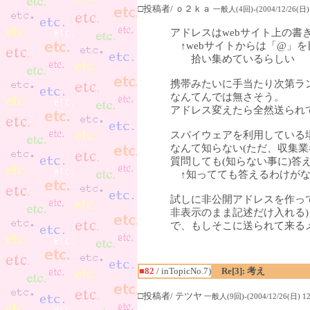
□投稿者/ ｏ２ｋａ
一般人(4回)-(2004/12/26(日) 
アドレスはwebサイト上の
↑webサイトからは「@」
拾い集めているらしい
携帯みたいに手当たり次第ラ
なんてんでは無さそう。
アドレス変えたら全然送られ
スパイウェアを利用している
なんて知らない(ただ、収集
質問しても(知らない事に)答
↑知ってても答えるわけがな
試しに非公開アドレスを作っ
非表示のまま記述だけ入れる
で、もしそこに送られて来るメー
■82
/ inTopicNo.7)
Re[3]: 考え
□投稿者/ テツヤ
一般人(9回)-(2004/12/26(日) 12: