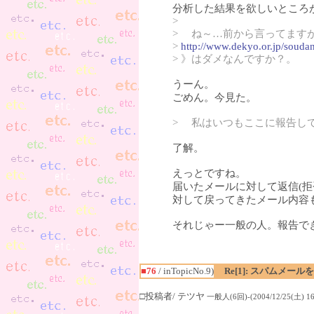
分析した結果を欲しいところ
>
> ね～…前から言ってます
>
http://www.dekyo.or.jp/souda
> 》はダメなんですか？。
うーん。
ごめん。今見た。
> 私はいつもここに報告し
了解。
えっとですね。
届いたメールに対して返信(拒
対して戻ってきたメール内容
それじゃー一般の人。報告で
■76
/ inTopicNo.9)
Re[1]: スパムメー
□投稿者/ テツヤ
一般人(6回)-(2004/12/25(土) 16: