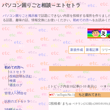
パソコン困りごと相談～エトセトラ
パソコン困りごと掲示板
で話題にできない内容を投稿する場所を作りまし
る話題。趣味の話。情報交換にお使いください。
初めての方へ
をお読みく
新規作成
新着記事
ツリ
初めての方へ

　├
エトセトラ
　├
投稿説明を読む
　├
検索
　└
過去ログ
[ トピック内全10記事(1-10 表示) ] <<
0
>
管理人へ問合せ
■97
/ inTopicNo.1)
ちと疲れてきた
以前のエトセトラ
□投稿者/ まちゅ
ベテラン(212回)-(2005/01/01(土)
SPAMメール