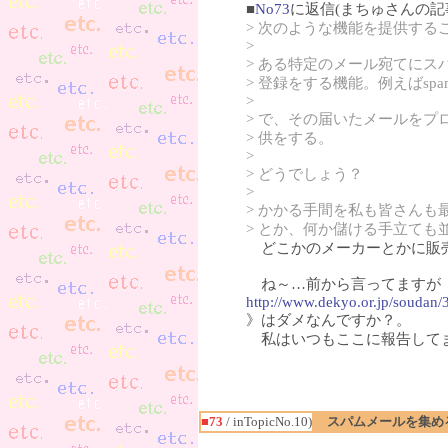
■
No73
に返信(まちゅさんの記
> 次のような機能を提供する
>
> ある特定のメール宛てに
> 登録をする機能。例えばspa
>
> で、その届いたメールを
> 供をする。
>
> どうでしょう？
>
> かかる手間を私も皆さん
> とか、何か儲ける手立ても
どこかのメーカーとかに販
ね～…前から言ってますが「
http://www.dekyo.or.jp/soudan/
》はダメなんですか？。
私はいつもここに報告して
■73
/ inTopicNo.10)
スパムメールを集め