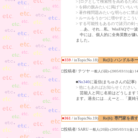
> [ログとして検索性を高めるため
> を錦の旗みたいに掲げていちい
> 著作権問題みたいな明らかに禁
> ルールをうかつに増やすとこう
> する可能性もあるので諸刃の剣
…あ、それ…私、WinFAQで一
中には、個人的に全角英数が嫌い
ました。
■359
/ inTopicNo.18)
Re[1]: ハンド
□投稿者/ テツヤ
一般人(5回)-(2005/03/11(金) 14:
■
No340
に返信(まちゅさんの記事)
> 他にもあればお知らせください
芸能人と同じ名前はどうします？
ます。過去には…えーと…「夏純
■361
/ inTopicNo.19)
Re[6]: 専門家を表
□投稿者/ SARU
一般人(20回)-(2005/03/11(金) 21