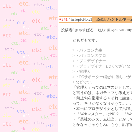
■341
/ inTopicNo.2)
Re[1]: ハンドル
□投稿者/ きゃすばる
一般人(5回)-(2005/03/10(木
どもどもです。
> ・パソコン先生
> ・パソコンのプロ
> ・プロデザイナー
> ・ブロデザイナー(ぶろでざい
> ・管理人
> ・PCサポーター(微妙に難しいが
> などです。
「管理人」ってのはマズいとして
と言うのは、ネガティブな考え方
・禁止句を指定する＞それに該当
って、キリがなくなりそうで。。
・本当にプロデザイナとして活躍
・「Webマスター」はNG？ 「Web
・「某社のシステム担当」とかっ
とかなっちゃうとね。もう、話す