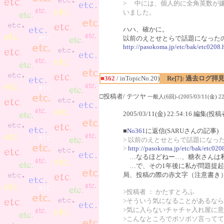
> 中には、個人的に全角英数が
いました。
ハハ、確かに。
以前のえとせとらで話題になった
http://pasokoma.jp/etc/bak/etc0208
■362
/ inTopicNo.20)
Re[7]: 過去ロ
□投稿者/ テツヤ
一般人(6回)-(2005/03/11(金) 22:
2005/03/11(金) 22:54:16 編集(投稿
■
No361
に返信(SARUさんの記事)
> 以前のえとせとらで話題になっ
>
http://pasokoma.jp/etc/bak/etc02
…なるほどねー…、糖衣さんは私
…で、その1年後に私が問題提起
局、投稿の際の赤文字（注意書き
>投稿者 ： かたすとろふ
>そういう気になることがあるな
>気に入らないチャチャ入れ屋に
>こんなところでボソボソ言って