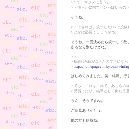
> > で、マジメに言うと
> ・明らかに捨てハンっぽいもの（あ
そうね。
> ・できれば、統一したHNで投
> とかは必要でしょうかね。
そうね。一度決めたら統一して欲
あるなら別だけどね。
> > …
> 所詮はWinFAQさんのマネにな
>
http://homepage2.nifty.com/winfa
はじめてみました。笑 結局、行
> でも、これはこれで、あちらの
> 見習ったり、結果として似た注
うん。そうですね。
ご意見ありがとう。
他の方も頂戴ね。