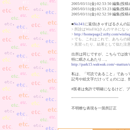
2005/03/11(金) 02:53:50 編集(投稿
2005/03/11(金) 02:53:23 編集(投稿
2005/03/11(金) 02:52:59 編集(投稿
■
No341
に返信(きゃすばるさんの記
> 所詮はWinFAQさんのマネにな
>
http://homepage2.nifty.com/winfa
> でも、これはこれで、あちらの
> 見習ったり、結果として似た注
出所は同じですが、こちらでは捨
特に眠さんあたり…。
http://park15.wakwak.com/~mattun/
私は、「可読であること」であっ
記号や絵文字だけってぇのには、
#医者は免許で明確になるけど、
'’’’’’’’’’’’’’’’’’’’’’’’’’’’’’’’’’’’’’’’’
不明瞭な表現を一箇所訂正