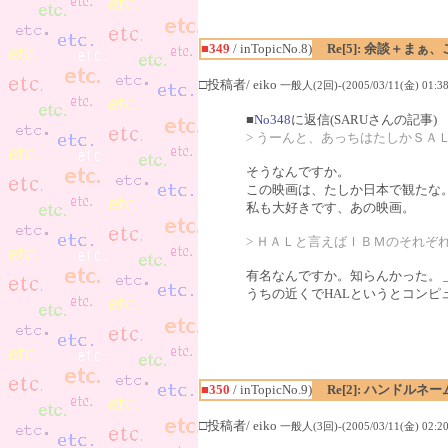
■349
/ inTopicNo.8)
Re[5]: 余談＋まぁ
□投稿者/ eiko
一般人(2回)-(2005/03/11(金) 01:38
■
No348
に返信(SARUさんの記事)
> うーんと、あっちはたしかＳＡ
そうなんですか。
この映画は、たしか日本で観たな
私も大好きです、あの映画。
> ＨＡＬと言えばＩＢＭのそれぞ
有名なんですか。知らんかった。＿|
うちの近くでHALというとコン
■350
/ inTopicNo.9)
Re[2]: ハンドル
□投稿者/ eiko
一般人(3回)-(2005/03/11(金) 02:20