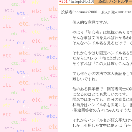
■351
/ inTopicNo.10)
Re[1]: ハンド
□投稿者/ norimaki2000
一般人(1回)-(2005/03/11
個人的な意見ですが。
やはり『初心者』は抵抗がありま
そんな事は文面を見ればわかるわ
そんなハンドル名を見るだけで、
それからやはり固定ハンドル名を
だから1スレッド内は当然として、
そうすれば『この人は確かこんな
でも何らかの方法で本人認証をし
難しいですね。
他のある掲示板で、回答者同士の
になるのはとても悲しいのです。
匿名ではあっても、自分の意見に
私自身はハンドル名を固定にし、
(常連回答者の方々はみんなそうだ
それからハンドル名が顔文字だけ
しかし引用した文中に例えば『(^