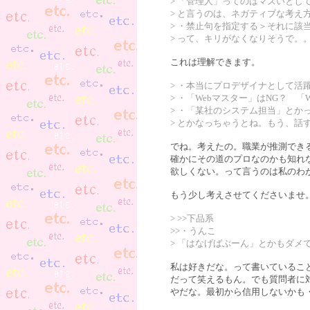
> 「管理人」ってのはマズいと
> と言うのは、ネガティブな考え
> ・禁止句を指定する＞それに該
> って、キリがなくなりそうで。
これは理解できます。
> ・本当にプロデザイナとして活
> ・「Webマスター」はNG？ 「We
> ・「某社のシステム担当」とか
> とかなっちゃうとね。もう、話
でね。考えたの。職業が推測でき
確かにその道のプロなのかも知れ
欲しくない。って言うのは私のわ
もう少し考えさせてくださいませ
> >>下品系
>>・うんこ
> 「はなげばぶーん」とかもダメ
私は好きだな。って書いているこ
だって笑えるもん。でも質問者に
やだな。最初から信用しないかも