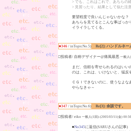
> でも、これはこれで、あちらの
> 見習ったり、結果として似た注
要望程度で良いんじゃないかな？
あちらを見てるとこんな事ばっか
イライラしてくる。
■346
/ inTopicNo.5)
Re[2]: ハンドル
□投稿者/ 自称デザイナー@痛風最悪
一般人(8回
まだ、信頼を寄せられるのはいい
のは、これは、いけないと、猛反
ＣＧＩできないのに、使うなよな
やらなきゃ～
■347
/ inTopicNo.6)
Re[3]: 余談です。
□投稿者/ eiko
一般人(1回)-(2005/03/11(金) 00:50
■
No345
に返信(SARUさんの記事)