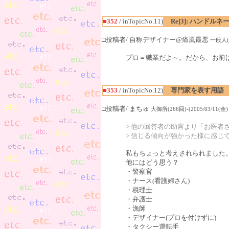
■352
/ inTopicNo.11)
Re[3]: ハンド
□投稿者/ 自称デザイナー@痛風最悪
一般人(9回
プロ＝職業だよ～。だから、お前
■353
/ inTopicNo.12)
専門家を表す用語
□投稿者/ まちゅ
大御所(266回)-(2005/03/11(金) 0
> 他の回答者の助言より「お医者
> 信じる傾向が強かった様に感じ
私もちょっと考えされられました
他にはどう思う？
・警察官
・ナース(看護婦さん)
・税理士
・弁護士
・漁師
・デザイナー(プロを付けずに)
・タクシー運転手