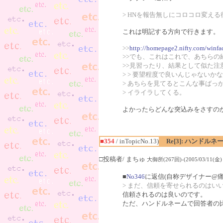
> HNを報告無しにコロコロ変え
これは明記する方向で行きます。
>>
http://homepage2.nifty.com/winf
>>でも、これはこれで、あちらの
>>見習ったり、結果として似た
> > 要望程度で良いんじゃないか
> あちらを見てるとこんな事ばっ
> イライラしてくる。
よかったらどんな突込みをさすの
■354
/ inTopicNo.13)
Re[3]: ハンド
□投稿者/ まちゅ
大御所(267回)-(2005/03/11(金) 0
■
No346
に返信(自称デザイナー@
> まだ、信頼を寄せられるのはい
信頼されるのは良いのです。
ただ、ハンドルネームで回答者の