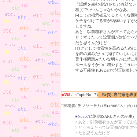
「誤解を生む様なHNだと有効な
程度でいいんじゃないかなあ。
向こうの掲示板見てるとろくな回
ケチを付けてる輩が結構いますが
しますね。
あと、以前糖衣さんが言っておら
どう考えたって設置側が対処すべ
だと思うんだけど
[ログとして検索性を高めるために
を錦の旗みたいに掲げていちいち
著作権問題みたいな明らかに禁止
ルールをうかつに増やすとこうい
する可能性もあるので諸刃の剣っ
■358
/ inTopicNo.17)
Re[5]: 専門家を表
□投稿者/ テツヤ
一般人(4回)-(2005/03/11(金) 14:
■
No357
に返信(SARUさんの記事)
> あと、以前糖衣さんが言ってお
> どう考えたって設置側が対処す
> だと思うんだけど