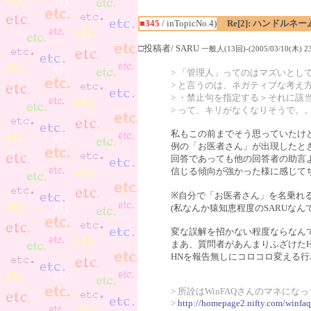
■345
/ inTopicNo.4)
Re[2]: ハンドル
□投稿者/ SARU
一般人(13回)-(2005/03/10(木) 23
> 「管理人」ってのはマズいと
> と言うのは、ネガティブな考え
> ・禁止句を指定する＞それに該
> って、キリがなくなりそうで。
私もこの前までそう思っていたけ
例の「お医者さん」が出現したと
回答であっても他の回答者の助言
信じる傾向が強かった様に感じて
※自分で「お医者さん」を名乗れ
(私なんか猿知恵程度のSARUなんです
変な誤解を招かない程度ならなん
まあ、質問者があんまりふざけた
HNを報告無しにコロコロ変える
> 所詮はWinFAQさんのマネにな
>
http://homepage2.nifty.com/winfa