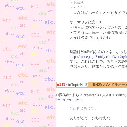
> 下品系
> ・うんこ
「はなげばぶーん」とかもダメで
で、マジメに言うと
・明らかに捨てハンっぽいもの（ああ
・できれば、統一したHNで投稿し
とかは必要でしょうかね。
…
所詮はWinFAQさんのマネになっ
http://homepage2.nifty.com/winfaq/
でも、これはこれで、あちらの経
見習ったり、結果として似た注意
■343
/ inTopicNo.3)
Re[2]: ハンドル
□投稿者/ まちゅ
大御所(264回)-(2005/03/10(木) 2
http://pasopro.jp/dir/
> どもどもです。
ありがとう。少し考えた。