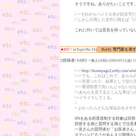
そうですね。ありがたいことです
> > それからハンドル名が顔文
> しかし引用した文中に例えば『
これに付いては意見を持っていな
■357
/ inTopicNo.16)
Re[4]: 専門家を表
□投稿者/ SARU
一般人(16回)-(2005/03/11(金) 13
> >>
http://homepage2.nifty.com/win
> >>でも、これはこれで、あち
> >>見習ったり、結果として似
>>> 要望程度で良いんじゃないか
>>あちらを見てるとこんな事ばっ
>>イライラしてくる。
>
> よかったらどんな突込みをさす
HNをある程度規制する対象は回
回答する側と質問する側とで注意
一見さんの質問者が「お医者さん
ステハンだろうがあんまり関係な