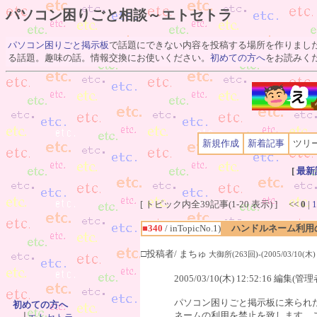
パソコン困りごと相談～エトセトラ
パソコン困りごと掲示板
で話題にできない内容を投稿する場所を作りまし
る話題。趣味の話。情報交換にお使いください。
初めての方へ
をお読みく
新規作成
新着記事
ツリ
[
最新
[ トピック内全39記事(1-20 表示) ] <<
0
|
1
■340
/ inTopicNo.1)
ハンドルネーム利用
□投稿者/ まちゅ
大御所(263回)-(2005/03/10(木) 1
2005/03/10(木) 12:52:16 編集(管理
パソコン困りごと掲示板に来られ
初めての方へ
ネームの利用を禁止を致します。