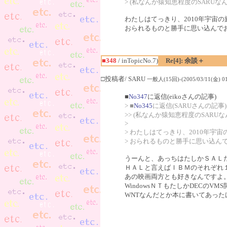
> (私なんか猿知恵程度のSARUなんで
わたしはてっきり、2010年宇宙
おられるものと勝手に思い込ん
■348
/ inTopicNo.7)
Re[4]: 余談＋
□投稿者/ SARU
一般人(15回)-(2005/03/11(金) 01
■
No347
に返信(eikoさんの記事)
> ■
No345
に返信(SARUさんの記事)
>> (私なんか猿知恵程度のSARUなん
>
> わたしはてっきり、2010年宇
> おられるものと勝手に思い込ん
うーんと、あっちはたしかＳＡＬ
ＨＡＬと言えばＩＢＭのそれぞれ
あの映画両方とも好きなんですよ
WindowsＮＴもたしかDECのV
WNTなんだとか本に書いてあっ