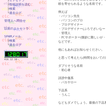

　├
エトセトラ
頼を寄せられるような名前です。
　├
投稿説明を読む
　├
検索
例えば
　└
過去ログ
・パソコン先生
・パソコンのプロ
管理人へ問合せ
・プロデザイナー
以前のエトセトラ
・ブロデザイナー(ぶろでざいなー
・管理人
SPAMメール
・PCサポーター(微妙に難しいが・

　├
検索
などです。
　└
過去ログ
他にもあればお知らせください。
と思って考えたら(時間をおいての
H16.12.18～
ダブりそうな名前
・初心者
誹謗中傷系
・バカヤロー
下品系
・うんこ
などもダメでしょう。最後の下品