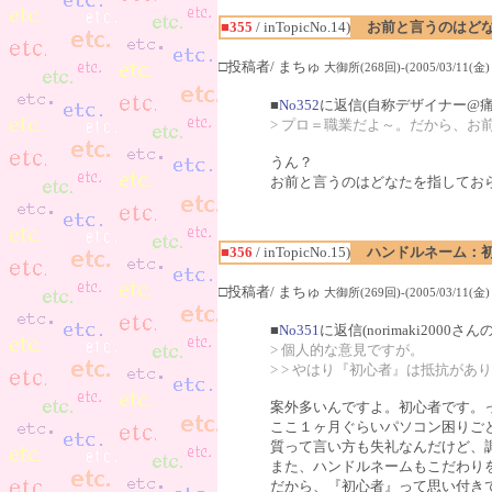
■355
/ inTopicNo.14)
お前と言うのはど
□投稿者/ まちゅ
大御所(268回)-(2005/03/11(金) 0
■
No352
に返信(自称デザイナー@
> プロ＝職業だよ～。だから、お
うん？
お前と言うのはどなたを指してお
■356
/ inTopicNo.15)
ハンドルネーム：
□投稿者/ まちゅ
大御所(269回)-(2005/03/11(金) 0
■
No351
に返信(norimaki2000さん
> 個人的な意見ですが。
> > やはり『初心者』は抵抗があ
案外多いんですよ。初心者です。
ここ１ヶ月ぐらいパソコン困りご
質って言い方も失礼なんだけど、
また、ハンドルネームもこだわり
だから、『初心者』って思い付き