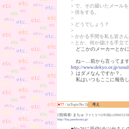
> で、その届いたメール
> 供をする。
>
> どうでしょう？
>
> かかる手間を私も皆さ
> とか、何か儲ける手立
どこかのメーカーとかに
ね～…前から言ってます
http://www.dekyo.or.jp/sou
》はダメなんですか？。
私はいつもここに報告し
■77
/ inTopicNo.3)
考え
□投稿者/ まちゅ
ファミリー(181回)-(2004/12/26(
http://faq.pasokoma.jp/
■
No76
に返信(テツヤさん