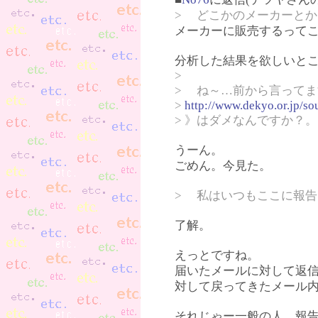
> どこかのメーカーと
メーカーに販売するって
分析した結果を欲しいと
>
> ね～…前から言って
>
http://www.dekyo.or.jp/s
> 》はダメなんですか？。
うーん。
ごめん。今見た。
> 私はいつもここに報告
了解。
えっとですね。
届いたメールに対して返信
対して戻ってきたメール
それじゃー一般の人。報