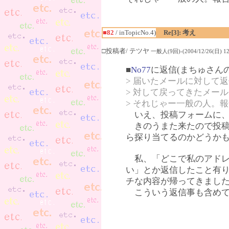
■82
/ inTopicNo.4)
Re[3]: 考え
□投稿者/ テツヤ
一般人(9回)-(2004/12/26(日) 12:
■
No77
に返信(まちゅさん
> 届いたメールに対して
> 対して戻ってきたメー
> それじゃー一般の人。
いえ、投稿フォームに、
きのうまた来たので投稿
ら探り当てるのかどうか
私、「どこで私のアドレ
い」とか返信したこと有
チな内容が帰ってきまし
こういう返信事も含めて