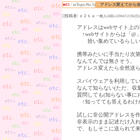
■83
/ inTopicNo.5)
アドレス変えてから
□投稿者/ ｏ２ｋａ
一般人(4回)-(2004/12/26(日) 
アドレスはwebサイト上
↑webサイトからは「@
拾い集めているらし
携帯みたいに手当たり次
なんてんでは無さそう。
アドレス変えたら全然送
スパイウェアを利用して
なんて知らない(ただ、収
質問しても(知らない事に
↑知ってても答えるわけ
試しに非公開アドレスを作
非表示のまま記述だけ入れ
で、もしそこに送られて来る