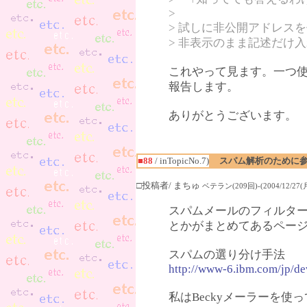
>
> 試しに非公開アドレス
> 非表示のまま記述だけ
これやって見ます。一つ
報告します。
ありがとうございます。
■88
/ inTopicNo.7)
スパム解析のために
□投稿者/ まちゅ
ベテラン(209回)-(2004/12/27(月)
スパムメールのフィルタ
とかがまとめてあるペー
スパムの選り分け手法
http://www-6.ibm.com/jp/de
私はBeckyメーラーを