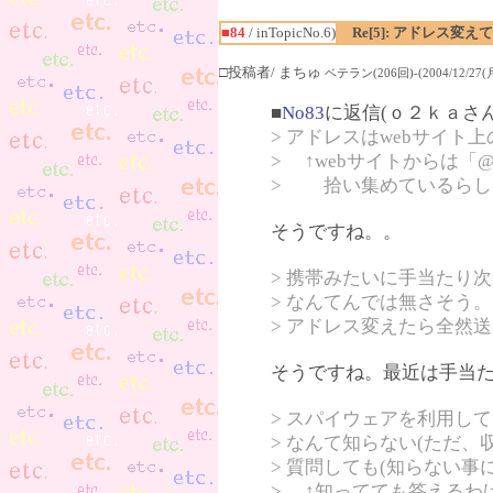
■84
/ inTopicNo.6)
Re[5]: アドレス
□投稿者/ まちゅ
ベテラン(206回)-(2004/12/27(月)
■
No83
に返信(ｏ２ｋａさ
> アドレスはwebサイ
> ↑webサイトからは
> 拾い集めているらし
そうですね。。
> 携帯みたいに手当たり
> なんてんでは無さそう。
> アドレス変えたら全然
そうですね。最近は手当
> スパイウェアを利用し
> なんて知らない(ただ
> 質問しても(知らない
> ↑知ってても答えるわ