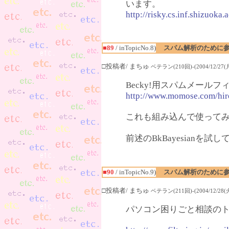
います。
http://risky.cs.inf.shizuok
■89
/ inTopicNo.8)
スパム解析のために参
□投稿者/ まちゅ
ベテラン(210回)-(2004/12/27(月)
Becky!用スパムメールフィ
http://www.momose.com/hir
これも組み込んで使って
前述のBkBayesianを
■90
/ inTopicNo.9)
スパム解析のために参
□投稿者/ まちゅ
ベテラン(211回)-(2004/12/28(火)
パソコン困りごと相談の