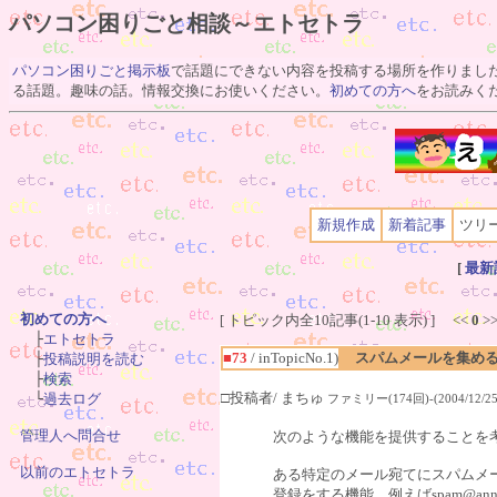
パソコン困りごと相談～エトセトラ
パソコン困りごと掲示板
で話題にできない内容を投稿する場所を作りまし
る話題。趣味の話。情報交換にお使いください。
初めての方へ
をお読みく
新規作成
新着記事
ツリ
[
最新
初めての方へ
[ トピック内全10記事(1-10 表示) ] <<
0
>

　├
エトセトラ
■73
/ inTopicNo.1)
スパムメールを集め
　├
投稿説明を読む
　├
検索
□投稿者/ まちゅ
　└
過去ログ
ファミリー(174回)-(2004/12/25(
管理人へ問合せ
次のような機能を提供することを
以前のエトセトラ
ある特定のメール宛てにスパムメ
登録をする機能。例えばspam@an