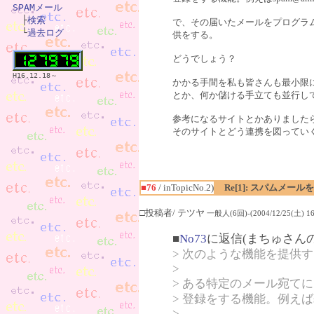
SPAMメール

　├
検索
で、その届いたメールをプログラ
　└
過去ログ
供をする。
どうでしょう？
H16.12.18～
かかる手間を私も皆さんも最小限
とか、何か儲ける手立ても並行し
参考になるサイトとかありました
そのサイトとどう連携を図ってい
■76
/ inTopicNo.2)
Re[1]: スパムメー
□投稿者/ テツヤ
一般人(6回)-(2004/12/25(土) 16:
■
No73
に返信(まちゅさん
> 次のような機能を提供
>
> ある特定のメール宛て
> 登録をする機能。例えばs
>