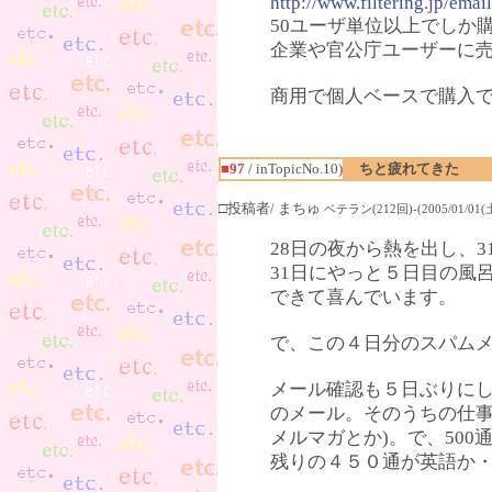
http://www.filtering.jp/ema
50ユーザ単位以上でしか
企業や官公庁ユーザーに
商用で個人ベースで購入
■97
/ inTopicNo.10)
ちと疲れてきた
□投稿者/ まちゅ
ベテラン(212回)-(2005/01/01(土)
28日の夜から熱を出し、
31日にやっと５日目の風
できて喜んでいます。
で、この４日分のスパム
メール確認も５日ぶりに
のメール。そのうちの仕事
メルマガとか)。で、50
残りの４５０通が英語か