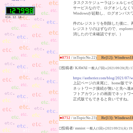
タスクスケジューラはシェルじゃ
サービスなので、ログオンしなく
Windowsが起動し、ログオン
H16.12.18～
件のレジストリを削除した後に、再起動
レジストリのはずなので、explor
消したので未確認ですが。）
■8751
/ inTopicNo.22)
Re[12]: Windows1
□投稿者/ KAWAI
一般人(7回)-(2021/09/20(月) 17
https://astherier.com/blog/2021/07/w
上記ページの末尾に、home版で
ネットワーク接続が無いと先へ進
フトアカウントの画面でネットワ
正式版でもできると良いですね。
■8752
/ inTopicNo.23)
Re[13]: Windows1
□投稿者/ mmint
一般人(1回)-(2021/09/21(火) 19: