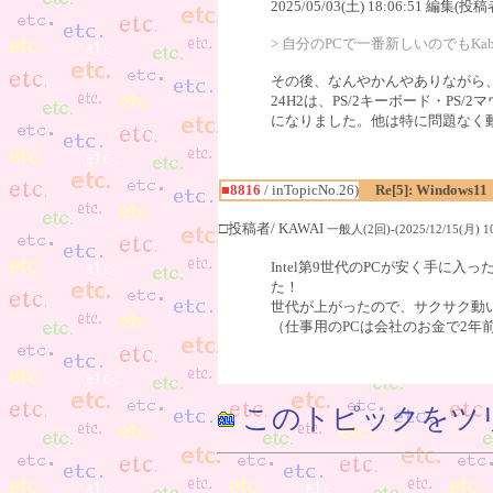
2025/05/03(土) 18:06:51 編集(投稿
> 自分のPCで一番新しいのでもKab
その後、なんやかんやありながら、相変わ
24H2は、PS/2キーボード・P
になりました。他は特に問題なく動い
■8816
/ inTopicNo.26)
Re[5]: Windows11
□投稿者/ KAWAI
一般人(2回)-(2025/12/15(月) 10
Intel第9世代のPCが安く手に入
た！
世代が上がったので、サクサク動
（仕事用のPCは会社のお金で2年
このトピックをツ