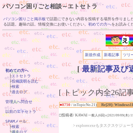
パソコン困りごと相談～エトセトラ
パソコン困りごと掲示板
で話題にできない内容を投稿する場所を作りまし
る話題。趣味の話。情報交換にお使いください。
初めての方へ
をお読みく
新規作成
新着記事
ツリ
[
最新記事及び
初めての方へ

　├
エトセトラ
　├
投稿説明を読む
　├
検索
[ トピック内全26記事(
　└
過去ログ
管理人へ問合せ
■8750
/ inTopicNo.21)
Re[20]: Windows1
以前のエトセトラ
□投稿者/ KAWAI
一般人(6回)-(2021/09/09(木) 11
SPAMメール
> explorer.exeもタスクスケ

　├
検索
　└
過去ログ