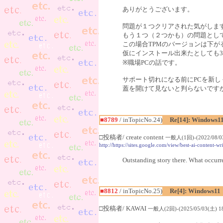
ありがとうございます。
問題が１つクリアされた気がしま
もう１つ（２つかも）の問題として
この場合TPMのバージョンは下
仮にインストール出来たとしても3
※職場PCの話です。
サポート切れになる前にPCを新
蓋を開けて見ないと判らないです
■8789
/ inTopicNo.24)
Re[14]: Windows1
□投稿者/ create content
一般人(1回)-(2022/08/03
http://https://sites.google.com/view/best-ai-content-w
Outstanding story there. What occurre
■8812
/ inTopicNo.25)
Re[4]: Windows11
□投稿者/ KAWAI
一般人(2回)-(2025/05/03(土) 18