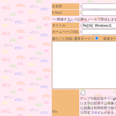
お名前
/
E-Mail
/
└> 関連するレス記事をメールで受信しま
タイトル
/
ホームページURL
/
困りごと内容/ 通常モード->
図表モー
/
アップ可能拡張子=> /
.gi
1) 太字の拡張子は画
2) 画像は初期状態で縮
File
3) 同名ファイルがあ