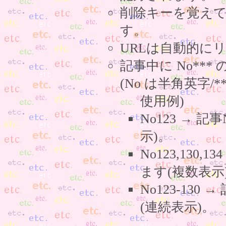
削除キーを覚え
す。
URLは自動的に
記事中に No**
(No は半角英字/*
使用例)
No123 → 
示)。
No123,130,
ます(複数表示
No123-130
(連続表示)。