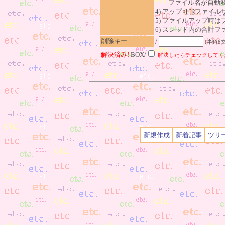
ファイル名が自動変
4) アップ可能ファイル
5) ファイルアップ時
6) スレッド内の合計ファイ
削除キー
/
(半角8
解決済み!
BOX/
解決したらチェックしてく
新規作成
新着記事
ツリ