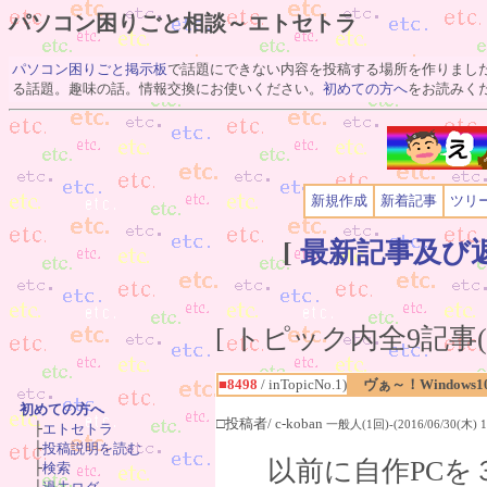
パソコン困りごと相談～エトセトラ
パソコン困りごと掲示板
で話題にできない内容を投稿する場所を作りまし
る話題。趣味の話。情報交換にお使いください。
初めての方へ
をお読みく
新規作成
新着記事
ツリ
[
最新記事及び
[ トピック内全9記事(1
■8498
/ inTopicNo.1)
ヴぁ～！Windows
初めての方へ
□投稿者/ c-koban
一般人(1回)-(2016/06/30(木) 18

　├
エトセトラ
　├
投稿説明を読む
以前に自作PCを３
　├
検索