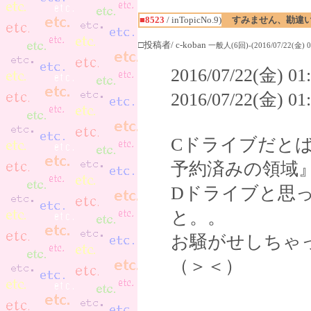
■8523
/ inTopicNo.9)
すみません、勘違
□投稿者/ c-koban
一般人(6回)-(2016/07/22(金) 01
2016/07/22(金) 
2016/07/22(金) 
Cドライブだと
予約済みの領域
Dドライブと思
と。。
お騒がせしちゃ
（＞＜）