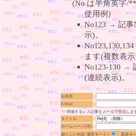
(No は半角英字/*
使用例)
No123 → 
示)。
No123,130,
ます(複数表示
No123-130
(連続表示)。
お名前
/
E-Mail
/
└> 関連するレス記事をメールで受信しま
タイトル
/
ホームページURL
/
困りごと内容/ 通常モード->
図表モー