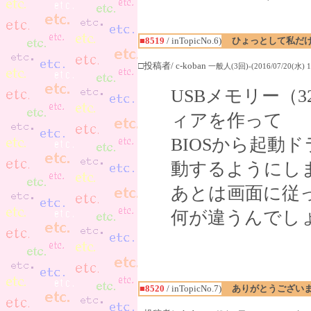
■8519
/ inTopicNo.6)
ひょっとして私だ
□投稿者/ c-koban
一般人(3回)-(2016/07/20(水) 15
USBメモリー（3
ィアを作って
BIOSから起動
動するようにし
あとは画面に従
何が違うんでし
■8520
/ inTopicNo.7)
ありがとうござい