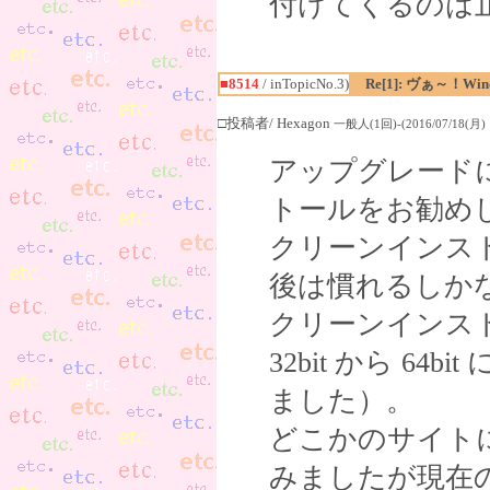
付けてくるのは
■8514
/ inTopicNo.3)
Re[1]: ヴぁ～！W
□投稿者/ Hexagon
一般人(1回)-(2016/07/18(月) 1
アップグレード
トールをお勧め
クリーンインス
後は慣れるしか
クリーンインス
32bit から 6
ました）。
どこかのサイト
みましたが現在