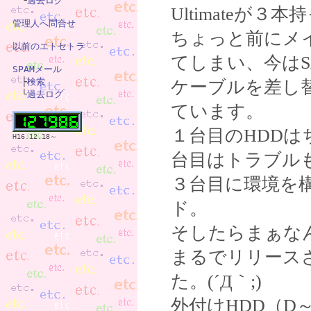
　└
過去ログ
Ultimateが３
管理人へ問合せ
ちょっと前にメイ
以前のエトセトラ
てしまい、今はS
SPAMメール

　├
検索
ケーブルを差し
　└
過去ログ
ています。
１台目のHDD
H16.12.18～
台目はトラブル
３台目に環境を構
ド。
そしたらまぁな
まるでリリース
た。(´Д｀;)
外付けHDD（D