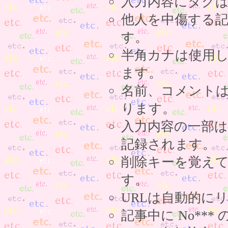
入力内容にタグ
他人を中傷する
す。
半角カナは使用
ます。
名前、コメント
ります。
入力内容の一部
記録されます。
削除キーを覚え
す。
URLは自動的に
記事中に No**