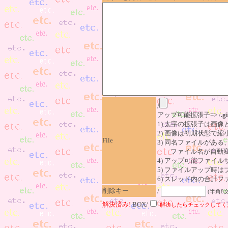
/
アップ可能拡張子=> /
.gi
1) 太字の拡張子は画
2) 画像は初期状態で縮
File
3) 同名ファイルがあ
ファイル名が自動変
4) アップ可能ファイル
5) ファイルアップ時
6) スレッド内の合計ファイ
削除キー
/
(半角8
解決済み!
BOX/
解決したらチェックしてく