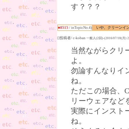
す？？？
■8515
/ inTopicNo.4)
いや、クリーンイ
□投稿者/ c-koban
一般人(2回)-(2016/07/18(月) 20
当然ながらクリ
よ。
勿論すんなりイ
ね。
ただこの場合、
リーウェアなど
実際にインスト
ね。