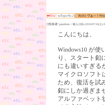
■8512
/ inTopicNo.2)
Re[1]: ヴぁ～！W
□投稿者/ pandora
一般人(2回)-(2016/07/16(土) 00
こんにちは、
Windows10
り、スタート釦に
にも違いすぎる
マイクロソフト
ため、復活を試
釦にしか過ぎま
アルファベット