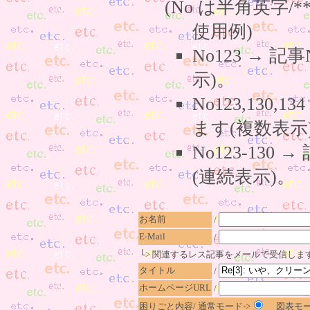
(No は半角英字/*
使用例)
No123 → 
示)。
No123,130,
ます(複数表示
No123-130
(連続表示)。
お名前
/
E-Mail
/
└> 関連するレス記事をメールで受信しま
タイトル
/
ホームページURL
/
困りごと内容/ 通常モード->
図表モー