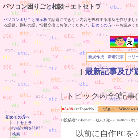
パソコン困りごと相談～エトセトラ
パソコン困りごと掲示板
で話題にできない内容を投稿する場所を作りまし
る話題。趣味の話。情報交換にお使いください。
初めての方へ
をお読みく
新規作成
新着記事
ツリ
[
最新記事及び
[ トピック内全9記事(1
■8498
/ inTopicNo.1)
ヴぁ～！Windows
初めての方へ
□投稿者/ c-koban
一般人(1回)-(2016/06/30(木) 18

　├
エトセトラ
　├
投稿説明を読む
以前に自作PCを３
　├
検索