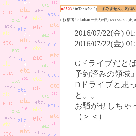
■8523
/ inTopicNo.9)
すみません、勘違
□投稿者/ c-koban
一般人(6回)-(2016/07/22(金) 01
2016/07/22(金) 
2016/07/22(金) 
Cドライブだと
予約済みの領域
Dドライブと思
と。。
お騒がせしちゃ
（＞＜）