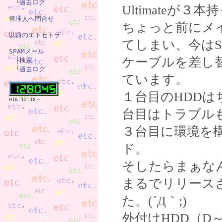
　└
過去ログ
Ultimateが３
管理人へ問合せ
ちょっと前にメイ
以前のエトセトラ
てしまい、今はS
SPAMメール
ケーブルを差し

　├
検索
　└
過去ログ
ています。
１台目のHDD
H16.12.18～
台目はトラブル
３台目に環境を構
ド。
そしたらまぁな
まるでリリース
た。(´Д｀;)
外付けHDD（D