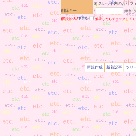
6) スレッド内の合計ファイ
削除キー
/
(半角8
解決済み!
BOX/
解決したらチェックしてく
新規作成
新着記事
ツリ