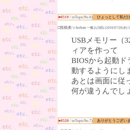
■8519
/ inTopicNo.6)
ひょっとして私だ
□投稿者/ c-koban
一般人(3回)-(2016/07/20(水) 15
USBメモリー（3
ィアを作って
BIOSから起動
動するようにし
あとは画面に従
何が違うんでし
■8520
/ inTopicNo.7)
ありがとうござい