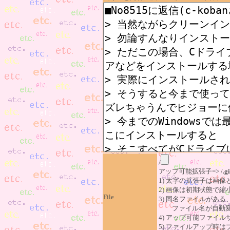
/
アップ可能拡張子=> /
.gi
1) 太字の拡張子は画
2) 画像は初期状態で縮
File
3) 同名ファイルがあ
ファイル名が自動変
4) アップ可能ファイル
5) ファイルアップ時