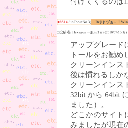
付けてくるのは
■8514
/ inTopicNo.3)
Re[1]: ヴぁ～！W
□投稿者/ Hexagon
一般人(1回)-(2016/07/18(月) 1
アップグレード
トールをお勧め
クリーンインス
後は慣れるしか
クリーンインス
32bit から 6
ました）。
どこかのサイト
みましたが現在