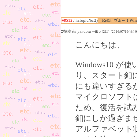
■8512
/ inTopicNo.2)
Re[1]: ヴぁ～！W
□投稿者/ pandora
一般人(2回)-(2016/07/16(土) 00
こんにちは、
Windows10
り、スタート釦に
にも違いすぎる
マイクロソフト
ため、復活を試
釦にしか過ぎま
アルファベット