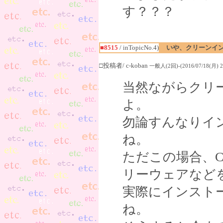
す？？？
■8515
/ inTopicNo.4)
いや、クリーンイ
□投稿者/ c-koban
一般人(2回)-(2016/07/18(月) 20
当然ながらクリ
よ。
勿論すんなりイ
ね。
ただこの場合、
リーウェアなど
実際にインスト
ね。