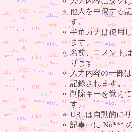
入力内容にタグ
他人を中傷する
す。
半角カナは使用
ます。
名前、コメント
ります。
入力内容の一部
記録されます。
削除キーを覚え
す。
URLは自動的に
記事中に No**