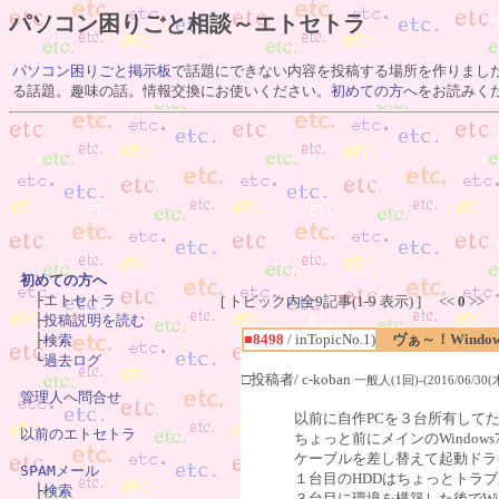
パソコン困りごと相談～エトセトラ
パソコン困りごと掲示板
で話題にできない内容を投稿する場所を作りまし
る話題。趣味の話。情報交換にお使いください。
初めての方へ
をお読みく
初めての方へ

　├
エトセトラ
[ トピック内全9記事(1-9 表示) ] <<
0
>>
　├
投稿説明を読む
■8498
/ inTopicNo.1)
ヴぁ～！Windo
　├
検索
　└
過去ログ
□投稿者/ c-koban
一般人(1回)-(2016/06/30(木)
管理人へ問合せ
以前に自作PCを３台所有してた関係で
以前のエトセトラ
ちょっと前にメインのWindow
ケーブルを差し替えて起動ドラ
SPAMメール
１台目のHDDはちょっとトラ

　├
検索
３台目に環境を構築した後でWin