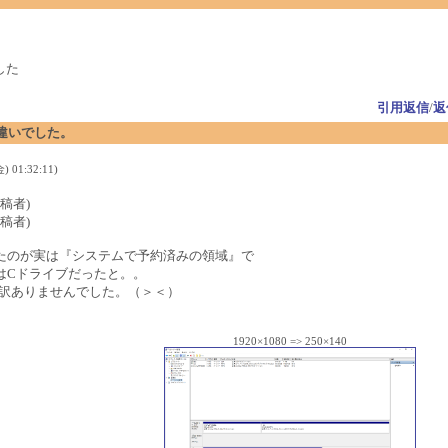
した
引用返信
/
返
違いでした。
 01:32:11)
(投稿者)
(投稿者)
たのが実は『システムで予約済みの領域』で
はCドライブだったと。。
訳ありませんでした。（＞＜）
1920×1080 => 250×140