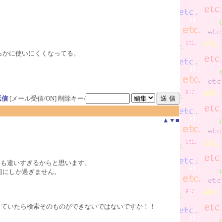
らかに使いにくくなってる。
返信
[メール受信/ON]
削除キー/
▲
▼
■
まりにも違いすぎるからと思います。
釦にしか過ぎません。
っていたら検索そのものができないではないですか！！