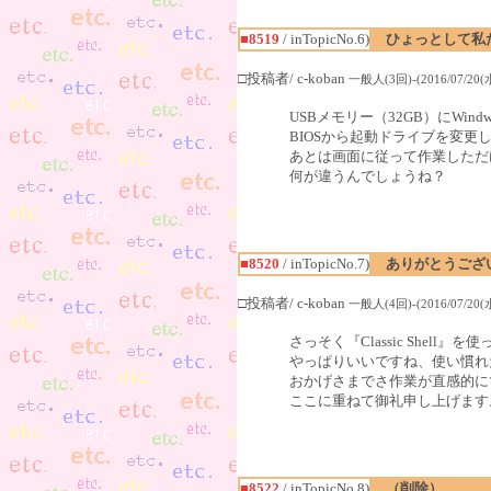
■8519
/ inTopicNo.6)
ひょっとして私
□投稿者/ c-koban
一般人(3回)-(2016/07/20(水)
USBメモリー（32GB）にWin
BIOSから起動ドライブを変更
あとは画面に従って作業しただ
何が違うんでしょうね？
■8520
/ inTopicNo.7)
ありがとうござ
□投稿者/ c-koban
一般人(4回)-(2016/07/20(水)
さっそく『Classic Shell』
やっぱりいいですね、使い慣れ
おかげさまでさ作業が直感的に
ここに重ねて御礼申し上げます
■8522
/ inTopicNo.8)
（削除）