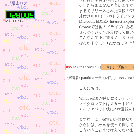
　└
過去ログ
そしたらまぁなんと言いますか
まるでリリースされた直後のXPを
外付けHDD（D～Nドライブ
Microsoft EDGEとIntern
H16.12.18～
Grooveでは他のドライブに
せっかくジャンル分けして使い
こんなんで予定通り７月３０日
なんかすぐにSP1とか出てき
■8512
/ inTopicNo.2)
Re[1]: ヴぁ～
□投稿者/ pandora
一般人(2回)-(2016/07/16(土)
こんにちは、
Windows10 が使いにくい
マイクロソフトはスタート釦の
アルファベット状にAPP登録
まず第一に、探すのが面倒なだ
さらには、検索を使って探して
こういうことまで考えてないま