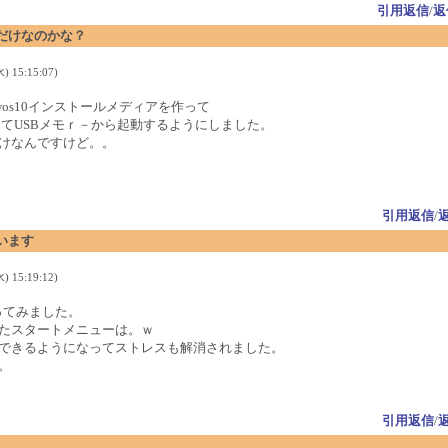
引用返信
/
返
だけなのかな？
 15:15:07)
dwos10インストールメディアを作って
してUSBメモｒ－から起動するようにしました。
けなんですけど。。
引用返信
/
います
 15:19:12)
を使ってみました。
たスタートメニューは。ｗ
できるようになってストレスも解消されました。
。
引用返信
/