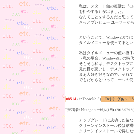
私は、スタート釦の復活に『Class
を拒否する）が出ました。
なんてことをするんだと思って
きっとプレビュー ユーザーか
ということで、Windows10では
タイルメニューを使ってるとい
私はタイルメニューの使い勝手
（私の場合、Windows95
そもそも私は、デスクトップに
見た目が悪いし、デスクトップ
まぁ人好き好きなので、それで
でもだからといって、一つの使
■8514
/ inTopicNo.3)
Re[1]: ヴぁ～
□投稿者/ Hexagon
一般人(1回)-(2016/07/18(月
アップグレードに成功した後な
クリーンインストール後は結構
クリーンインストールで得した気分