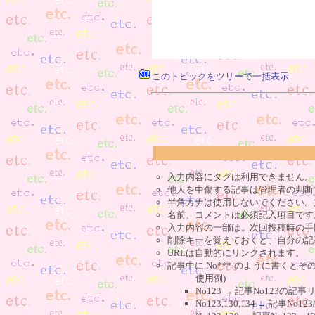
このトピックをツリーで一括表示
入力内容にタグは利用できません。
他人を中傷する記事は管理者の判断
半角カナは使用しないでください。
名前、コメントは必須記入項目です
入力内容の一部は、次回投稿時の手
削除キーを覚えておくと、自分の記
URLは自動的にリンクされます。
記事中に No*** のように書くとそ
使用例)
No123 → 記事No123の
No123,130,134 → 記事N