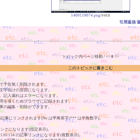
1469119074.png
/
84KB
引用返信
/
トピック内ページ移動 / <<
0
>>
このトピックに書きこむ
で予告無く削除されます。
文字化けの原因になります。
。記入漏れはエラーになります。
間を省くためブラウザに記録されます。
事の編集・削除ができます。
の記事にリンクされます(No は半角英字/*** は半角数字)。
記事リンクになります(指定表示)。
o123/130/134 の記事リンクになります(複数表示)。