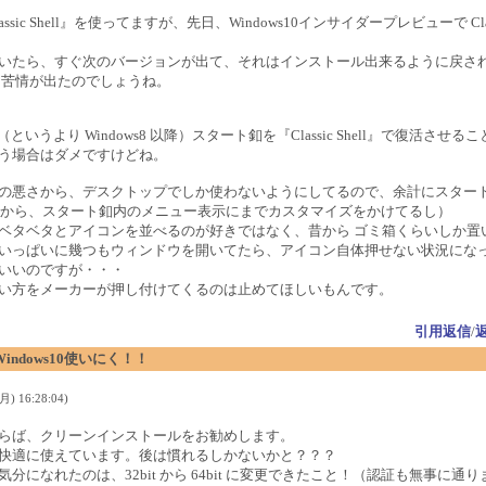
ic Shell』を使ってますが、先日、Windows10インサイダープレビューで C
いたら、すぐ次のバージョンが出て、それはインストール出来るように戻さ
ら苦情が出たのでしょうね。
（というより Windows8 以降）スタート釦を『Classic Shell』で復活さ
う場合はダメですけどね。
の悪さから、デスクトップでしか使わないようにしてるので、余計にスター
 の時代から、スタート釦内のメニュー表示にまでカスタマイズをかけてるし）
ベタベタとアイコンを並べるのが好きではなく、昔から ゴミ箱くらいしか置
いっぱいに幾つもウィンドウを開いてたら、アイコン自体押せない状況にな
いいのですが・・・
い方をメーカーが押し付けてくるのは止めてほしいもんです。
引用返信
/
！Windows10使いにく！！
) 16:28:04)
らば、クリーンインストールをお勧めします。
快適に使えています。後は慣れるしかないかと？？？
になれたのは、32bit から 64bit に変更できたこと！（認証も無事に通