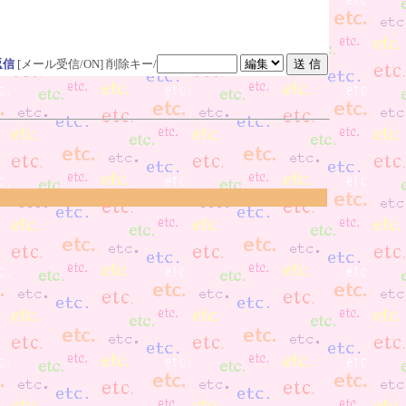
返信
[メール受信/ON]
削除キー/