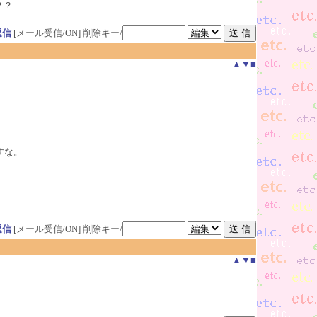
？？
返信
[メール受信/ON]
削除キー/
▲
▼
■
すな。
返信
[メール受信/ON]
削除キー/
▲
▼
■