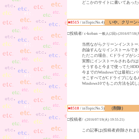
どこかのサイトに書いてあった
■8515
/ inTopicNo.4)
いや、クリーン
□投稿者/ c-koban
一般人(2回)-(2016/07/18(月)
当然ながらクリーンインストー
勿論すんなりインストールでき
ただこの場合、Cドライブがシ
実際にインストールされるのは
そうすると今まで使ってたHD
今までのWindowsでは最初
そこすべてがCドライブになる
Windows10でもこの方法を
■8518
/ inTopicNo.5)
（削除）
□投稿者/
-(2016/07/19(火) 19:55:21)
この記事は(投稿者)削除されま