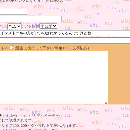
23～130 の記事リンクになります(連続表示)。
すか?
/ アドレス
ド->
(適当に改行して下さい/半角10000文字以内)
f
/
.jpg
/
.jpeg
/
.png
/.txt/.lzh/.zip/.mid/.wav
像として認識されます。
小サイズ250×250ピクセル以下で表示されます。