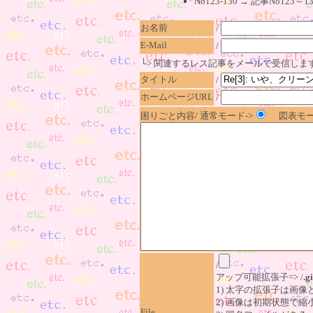
No123-130 → 記事No1
お名前
/
E-Mail
/
└> 関連するレス記事をメールで受信しま
タイトル
/
ホームページURL
/
困りごと内容/ 通常モード->
図表モー
/
アップ可能拡張子=> /
.gi
1) 太字の拡張子は画
2) 画像は初期状態で縮
File