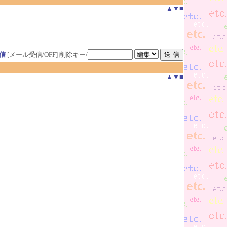
▲
▼
■
信
[メール受信/OFF]
削除キー/
▲
▼
■