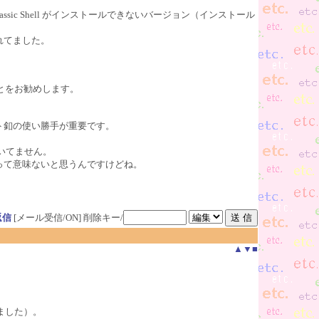
lassic Shell がインストールできないバージョン（インストール
れてました。
せることをお勧めします。
ト釦の使い勝手が重要です。
いてません。
って意味ないと思うんですけどね。
返信
[メール受信/ON]
削除キー/
▲
▼
■
りました）。