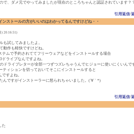
ので、ダメ元でやってみましたが現在のところちゃんと認証されています？
引用返信
/
インストールの方がいいのはわかってるんですけどね・・
 20:16:51)
ルも試してみましたよ。
て動作も軽快ですけどね。
ステムで予約されててフリーウェアなどをインストールする場合
Dドライブなんですよね。
Dのドライブレターが全部一つずつズレちゃうんでヒジョーに使いにくいんで
にパーティションを切っておいてそこにインストールすると
んですよね。
試したんですがインストーラーに怒られちゃいました。(´∀｀*)
引用返信
/
した