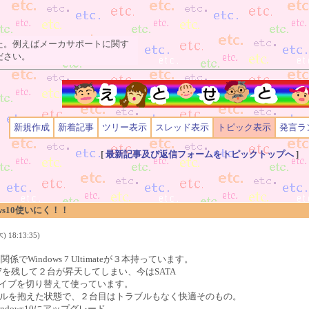
た。例えばメーカサポートに関す
ださい。
新規作成
新着記事
ツリー表示
スレッド表示
トピック表示
発言ラ
[
最新記事及び返信フォームをトピックトップへ
]
ws10使いにく！！
 18:13:35)
Windows 7 Ultimateが３本持っています。
s7を残して２台が昇天してしまい、今はSATA
イブを切り替えて使っています。
ブルを抱えた状態で、２台目はトラブルもなく快適そのもの。
dows10にアップグレード。