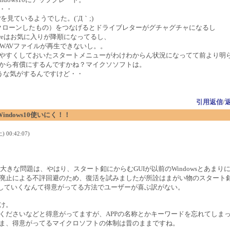
・・
見ているようでした。(´Д｀;)
をクローンしたもの）をつなげるとドライブレターがグチャグチャになるし
et Exploreはお気に入りが降順になってるし、
あるWAVファイルが再生できないし。。
やすくしておいたスタートメニューがわけわからん状況になってて前より明
から有償にするんですかね？マイクソソフトは。
そうな気がするんですけど・・
引用返信
/
！Windows10使いにく！！
 00:42:07)
という大きな問題は、やはり、スタート釦にからむGUIが以前のWindowsとあ
廃止による不評回避のため、復活を試みましたが所詮はまがい物のスタート
をしていくなんて得意がってる方法でユーザーが喜ぶ訳がない。
け。
くださいなどと得意がってますが、APPの名称とかキーワードを忘れてしま
ま、得意がってるマイクロソフトの体制は昔のままですね。