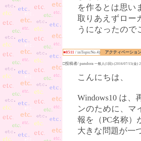
を作るとは思い
取りあえずロー
うになったので
■8511
/ inTopicNo.4)
アクティベーショ
□投稿者/ pandora
一般人(1回)-(2016/07/15(金) 23
こんにちは、
Windows10
ンのために、マ
報を（PC名称
大きな問題が一