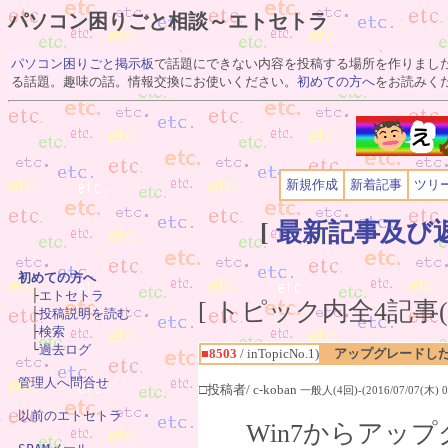
パソコン困りごと相談～エトセトラ
パソコン困りごと掲示板
で話題にできない内容を投稿する場所を作りまし
る話題。趣味の話。情報交換にお使いください。
初めての方へ
をお読みく
新規作成
新着記事
ツリ
[
最新記事及び
初めての方へ

　├
エトセトラ
[ トピック内全4記事(1
　├
投稿説明を読む
　├
検索
　└
過去ログ
■8503
/ inTopicNo.1)
アップグレードした
管理人へ問合せ
□投稿者/ c-koban
一般人(4回)-(2016/07/07(木) 08
以前のエトセトラ
Win7からアッ