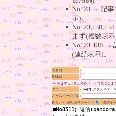
No123 → 
示)。
No123,130,
ます(複数表示
No123-130
(連続表示)。
お名前
/
E-Mail
/
└> 関連するレス記事をメールで受信しま
タイトル
/
ホームページURL
/
困りごと内容/ 通常モード->
図表モー