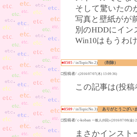
そして驚いたの
写真と壁紙がが
別のHDDにイ
Win10はもうわけワ
■8505
/ inTopicNo.2)
（削除）
□投稿者/
-(2016/07/07(木) 13:09:36)
この記事は(投稿
■8509
/ inTopicNo.3)
ありがとうござい
□投稿者/ c-koban
一般人(8回)-(2016/07/08(金) 20
まさかインスト