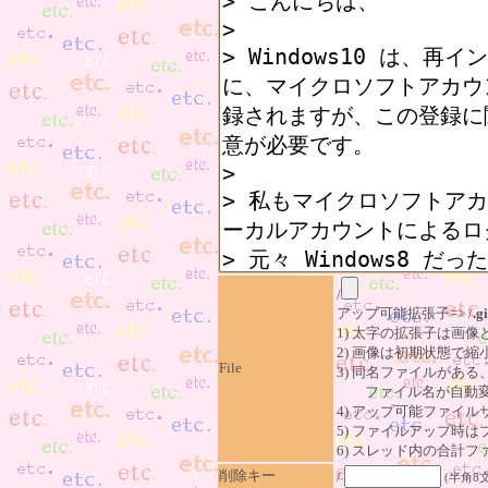
/
アップ可能拡張子=> /
.gi
1) 太字の拡張子は画
2) 画像は初期状態で縮
File
3) 同名ファイルがあ
ファイル名が自動変
4) アップ可能ファイル
5) ファイルアップ時
6) スレッド内の合計ファイ
削除キー
/
(半角8