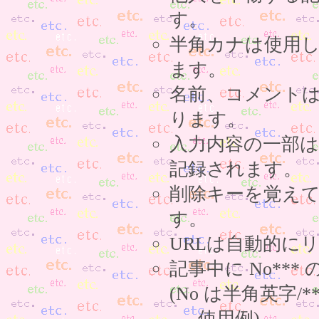
す。
半角カナは使用
ます。
名前、コメント
ります。
入力内容の一部
記録されます。
削除キーを覚え
す。
URLは自動的に
記事中に No**
(No は半角英字/*
使用例)