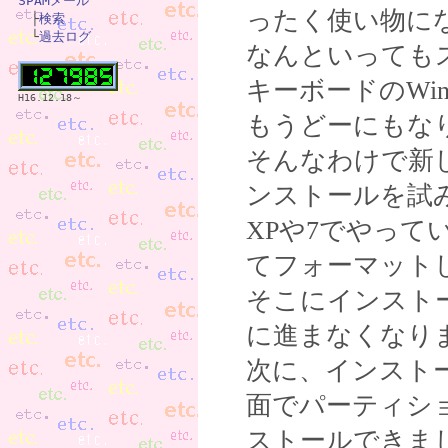
SPAMメール
ったく使い物に

　├
検索
　└
過去ログ
なんといっても
キーボードのWi
H16.12.18～
もうどーにもな
そんなわけで新
ンストールを試
XPや7でやっ
てフォーマット
そこにインスト
に進まなくなり
次に、インスト
面でパーティシ
ストールできま