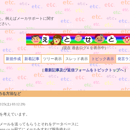
た。例えばメーカサポートに関す
ださい。
(現在 過去ログ4 を表示中)
新規作成
新着記事
ツリー表示
スレッド表示
トピック表示
発言ラ
[
最新記事及び返信フォームをトピックトップへ
]
>
める方法など
25(土) 03:12:29)
を考えています。
メールを送ってもらうとそれをデータベースに
nn.co.jp宛てにメールをすれば報告終わり。