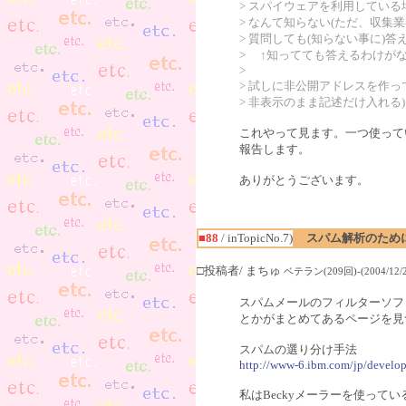
> スパイウェアを利用してい
> なんて知らない(ただ、収集
> 質問しても(知らない事に)
> ↑知ってても答えるわけが
>
> 試しに非公開アドレスを作
> 非表示のまま記述だけ入れる
これやって見ます。一つ使って
報告します。
ありがとうございます。
■88
/ inTopicNo.7)
スパム解析のため
□投稿者/ まちゅ
ベテラン(209回)-(2004/12/27
スパムメールのフィルターソフ
とかがまとめてあるページを見
スパムの選り分け手法
http://www-6.ibm.com/jp/develop
私はBeckyメーラーを使って