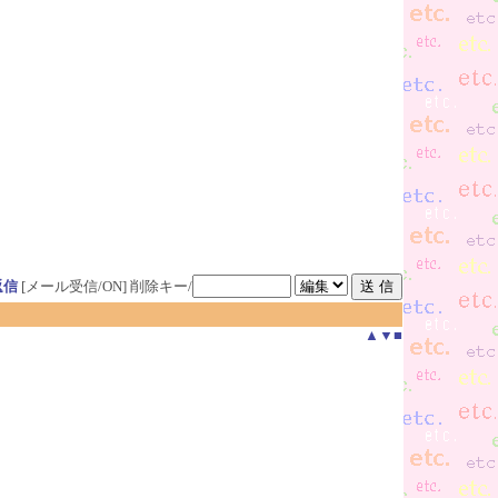
返信
[メール受信/ON]
削除キー/
▲
▼
■