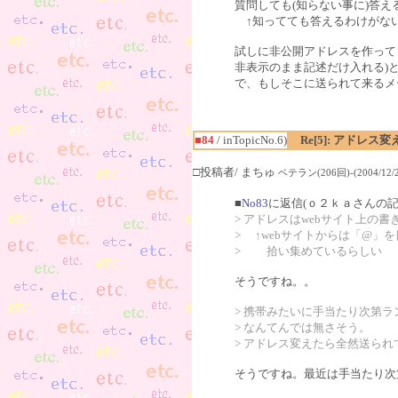
質問しても(知らない事に)答
↑知ってても答えるわけがな
試しに非公開アドレスを作って
非表示のまま記述だけ入れる)
で、もしそこに送られて来るメール
■84
/ inTopicNo.6)
Re[5]: アドレ
□投稿者/ まちゅ
ベテラン(206回)-(2004/12/27
■
No83
に返信(ｏ２ｋａさんの記
> アドレスはwebサイト上の
> ↑webサイトからは「@」
> 拾い集めているらしい
そうですね。。
> 携帯みたいに手当たり次第
> なんてんでは無さそう。
> アドレス変えたら全然送ら
そうですね。最近は手当たり次