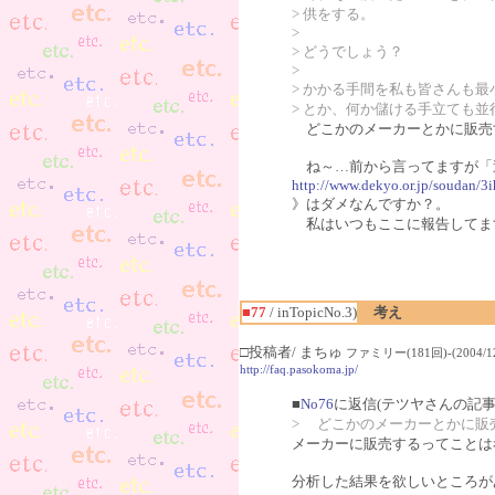
> 供をする。
>
> どうでしょう？
>
> かかる手間を私も皆さんも
> とか、何か儲ける手立ても
どこかのメーカーとかに販売
ね～…前から言ってますが「
http://www.dekyo.or.jp/soudan/3
》はダメなんですか？。
私はいつもここに報告してま
■77
/ inTopicNo.3)
考え
□投稿者/ まちゅ
ファミリー(181回)-(2004/12/
http://faq.pasokoma.jp/
■
No76
に返信(テツヤさんの記事
> どこかのメーカーとかに販
メーカーに販売するってことは
分析した結果を欲しいところが