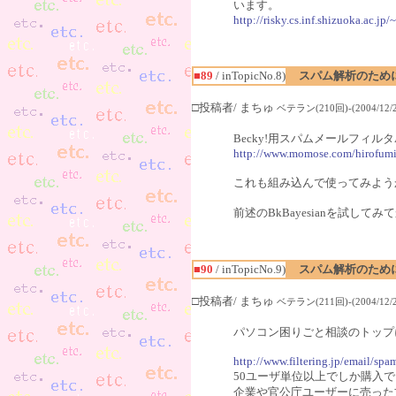
います。
http://risky.cs.inf.shizuoka.ac
■89
/ inTopicNo.8)
スパム解析のため
□投稿者/ まちゅ
ベテラン(210回)-(2004/12/27
Becky!用スパムメールフィルタA
http://www.momose.com/hirofumi
これも組み込んで使ってみよう
前述のBkBayesianを試して
■90
/ inTopicNo.9)
スパム解析のため
□投稿者/ まちゅ
ベテラン(211回)-(2004/12/28
パソコン困りごと相談のトップ
http://www.filtering.jp/email/sp
50ユーザ単位以上でしか購入
企業や官公庁ユーザーに売った