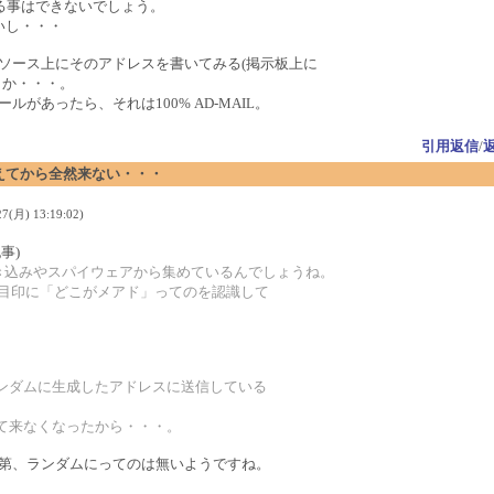
える事はできないでしょう。
いし・・・
ソース上にそのアドレスを書いてみる(掲示板上に
とか・・・。
があったら、それは100% AD-MAIL。
引用返信
/
ス変えてから全然来ない・・・
(月) 13:19:02)
事)
書き込みやスパイウェアから集めているんでしょうね。
を目印に「どこがメアド」ってのを認識して
ランダムに生成したアドレスに送信している
れて来なくなったから・・・。
第、ランダムにってのは無いようですね。