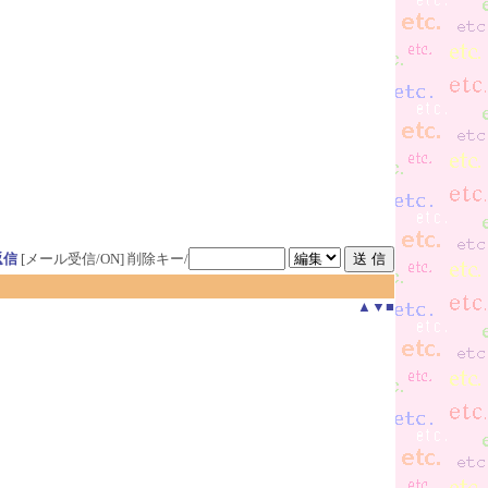
返信
[メール受信/ON]
削除キー/
▲
▼
■