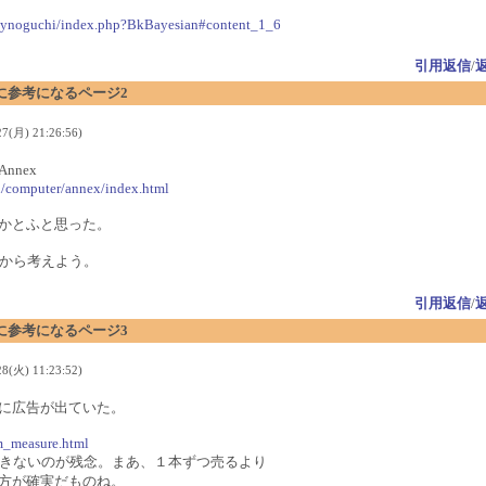
.jp/~ynoguchi/index.php?BkBayesian#content_1_6
引用返信
/
に参考になるページ2
(月) 21:26:56)
nnex
/computer/annex/index.html
かとふと思った。
みてから考えよう。
引用返信
/
に参考になるページ3
(火) 11:23:52)
に広告が出ていた。
am_measure.html
できないのが残念。まあ、１本ずつ売るより
方が確実だものね。