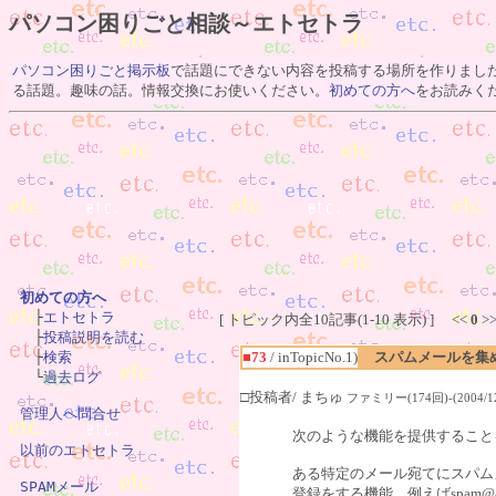
パソコン困りごと相談～エトセトラ
パソコン困りごと掲示板
で話題にできない内容を投稿する場所を作りまし
る話題。趣味の話。情報交換にお使いください。
初めての方へ
をお読みく
初めての方へ

　├
エトセトラ
[ トピック内全10記事(1-10 表示) ] <<
0
>
　├
投稿説明を読む
　├
検索
■73
/ inTopicNo.1)
スパムメールを集
　└
過去ログ
□投稿者/ まちゅ
ファミリー(174回)-(2004/12/
管理人へ問合せ
次のような機能を提供すること
以前のエトセトラ
ある特定のメール宛てにスパム
SPAMメール
登録をする機能。例えばspam@a