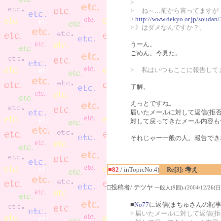
>
> ね～…前から言ってますが
>
http://www.dekyo.or.jp/soudan
> 》はダメなんですか？。
うーん。
ごめん。今見た。
> 私はいつもここに報告して
了解。
えっとですね。
届いたメールに対して返信(拒
対して戻ってきたメール内容も
それじゃー一般の人。報告でき
■82
/ inTopicNo.4)
Re[3]: 考え
□投稿者/ テツヤ
一般人(9回)-(2004/12/26(日)
■
No77
に返信(まちゅさんの記事
> 届いたメールに対して返信(