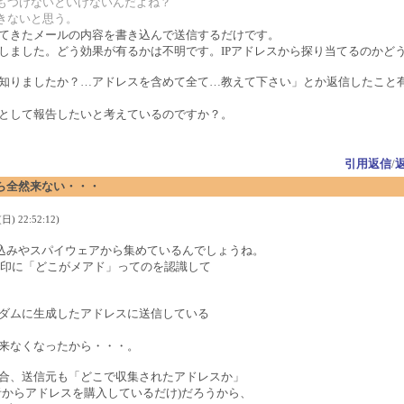
容もつけないといけないんだよね？
できないと思う。
てきたメールの内容を書き込んで送信するだけです。
ました。どう効果が有るかは不明です。IPアドレスから探り当てるのかど
知りましたか？…アドレスを含めて全て…教えて下さい」とか返信したこと
として報告したいと考えているのですか？。
引用返信
/
ら全然来ない・・・
日) 22:52:12)
き込みやスパイウェアから集めているんでしょうね。
目印に「どこがメアド」ってのを認識して
ダムに生成したアドレスに送信している
来なくなったから・・・。
合、送信元も「どこで収集されたアドレスか」
者からアドレスを購入しているだけ)だろうから、