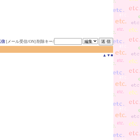
返信
[メール受信/ON]
削除キー/
▲
▼
■