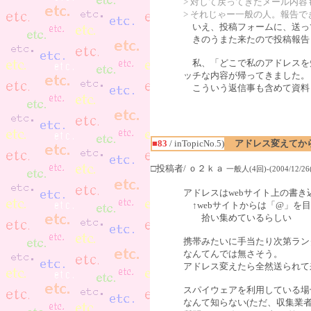
> 対して戻ってきたメール内
> それじゃー一般の人。報告
いえ、投稿フォームに、送っ
きのうまた来たので投稿報告し
私、「どこで私のアドレスを
ッチな内容が帰ってきました。
こういう返信事も含めて資料
■83
/ inTopicNo.5)
アドレス変えてか
□投稿者/ ｏ２ｋａ
一般人(4回)-(2004/12/26(
アドレスはwebサイト上の書
↑webサイトからは「@」を
拾い集めているらしい
携帯みたいに手当たり次第ラン
なんてんでは無さそう。
アドレス変えたら全然送られて
スパイウェアを利用している場
なんて知らない(ただ、収集業