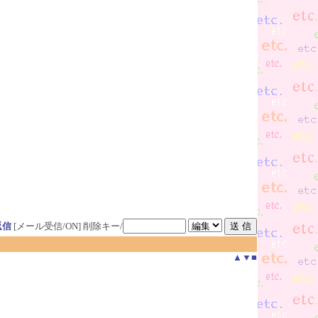
返信
[メール受信/ON]
削除キー/
▲
▼
■