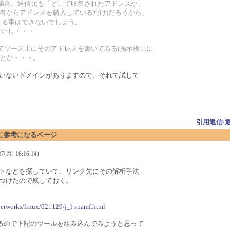
る場合、送信元も「どこで収集されたアドレスか」
業者からアドレスを購入しているだけ)だろうから、
答える事はできないでしょう。
ないし・・・
ってソース上にそのアドレスを書いてみる(掲示板上に
)とか・・・。
いないドメインがありますので、それで試して
引用返信
/
に参考になるページ
(月) 16:16:14)
トなどを探していて、リンク先にその解析手法
つけたので残しておく。
erworks/linux/021129/j_l-spamf.html
いるので下記のツールを組み込んでみようと思って