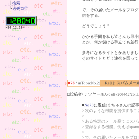

　├
検索
　└
過去ログ
で、その届いたメールをプログ
供をする。
どうでしょう？
H16.12.18～
かかる手間を私も皆さんも最小
とか、何か儲ける手立ても並行
参考になるサイトとかありまし
そのサイトとどう連携を図って
■76
/ inTopicNo.2)
Re[1]: スパム
□投稿者/ テツヤ
一般人(6回)-(2004/12/25(土)
■
No73
に返信(まちゅさんの記事
> 次のような機能を提供する
>
> ある特定のメール宛てにス
> 登録をする機能。例えばspam
>
> で、その届いたメールをプ