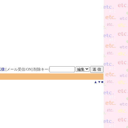
返信
[メール受信/ON]
削除キー/
▲
▼
■