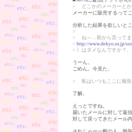
> どこかのメーカーと
メーカーに販売するって
分析した結果を欲しいと
>
> ね～…前から言って
>
http://www.dekyo.or.jp/s
> 》はダメなんですか？。
うーん。
ごめん。今見た。
> 私はいつもここに報告
了解。
えっとですね。
届いたメールに対して返信
対して戻ってきたメール
それじゃー一般の人。報