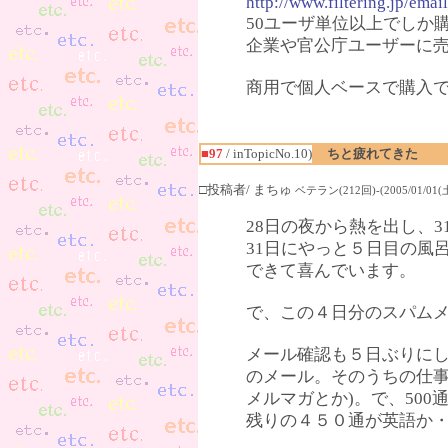
http://www.filtering.jp/ema
50ユーザ単位以上でしか
企業や官公庁ユーザーに
商用で個人ベースで購入
■97
/ inTopicNo.10)
ちと疲れてきた
□投稿者/ まちゅ
ベテラン(212回)-(2005/01/01(土)
28日の夜から熱を出し、
31日にやっと５日目の風
できて喜んでいます。
で、この４日分のスパム
メール確認も５日ぶりに
のメール。そのうちの仕事
メルマガとか)。で、50
残りの４５０通が英語か