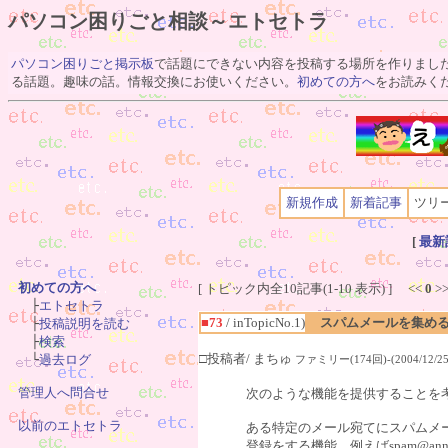
パソコン困りごと相談～エトセトラ
パソコン困りごと掲示板
で話題にできない内容を投稿する場所を作りまし
る話題。趣味の話。情報交換にお使いください。
初めての方へ
をお読みく
新規作成
新着記事
ツリ
[
最新
初めての方へ
[ トピック内全10記事(1-10 表示) ] <<
0
>

　├
エトセトラ
■73
/ inTopicNo.1)
スパムメールを集め
　├
投稿説明を読む
　├
検索
□投稿者/ まちゅ
　└
過去ログ
ファミリー(174回)-(2004/12/25(
管理人へ問合せ
次のような機能を提供することを
以前のエトセトラ
ある特定のメール宛てにスパムメ
登録をする機能。例えばspam@an