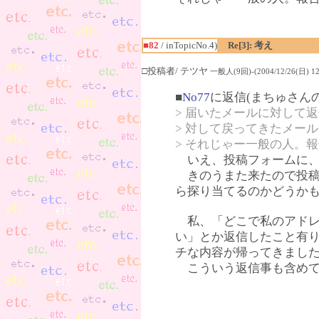
■82
/ inTopicNo.4)
Re[3]: 考え
□投稿者/ テツヤ
一般人(9回)-(2004/12/26(日) 12:
■
No77
に返信(まちゅさん
> 届いたメールに対して
> 対して戻ってきたメー
> それじゃー一般の人。
いえ、投稿フォームに、
きのうまた来たので投稿
ら探り当てるのかどうか
私、「どこで私のアドレ
い」とか返信したこと有
チな内容が帰ってきまし
こういう返信事も含めて