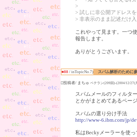
>
> 試しに非公開アドレス
> 非表示のまま記述だけ
これやって見ます。一つ
報告します。
ありがとうございます。
■88
/ inTopicNo.7)
スパム解析のために
□投稿者/ まちゅ
ベテラン(209回)-(2004/12/27(月)
スパムメールのフィルタ
とかがまとめてあるペー
スパムの選り分け手法
http://www-6.ibm.com/jp/de
私はBeckyメーラーを