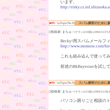
います。
http://risky.cs.inf.shizuok
■89
/ inTopicNo.8)
スパム解析のために参
□投稿者/ まちゅ
ベテラン(210回)-(2004/12/27(月)
Becky!用スパムメールフィ
http://www.momose.com/hir
これも組み込んで使って
前述のBkBayesianを
■90
/ inTopicNo.9)
スパム解析のために参
□投稿者/ まちゅ
ベテラン(211回)-(2004/12/28(火)
パソコン困りごと相談の