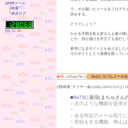
SPAMメール

　├
検索
で、その届いたメールをプログラ
　└
過去ログ
供をする。
どうでしょう？
H16.12.18～
かかる手間を私も皆さんも最小限
とか、何か儲ける手立ても並行し
参考になるサイトとかありました
そのサイトとどう連携を図ってい
■76
/ inTopicNo.2)
Re[1]: スパムメー
□投稿者/ テツヤ
一般人(6回)-(2004/12/25(土) 16:
■
No73
に返信(まちゅさん
> 次のような機能を提供
>
> ある特定のメール宛て
> 登録をする機能。例えばs
>