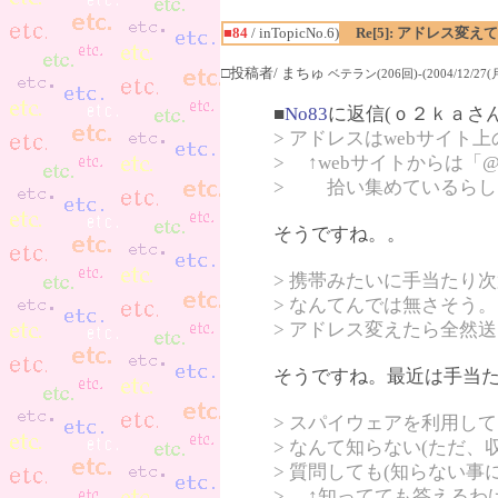
■84
/ inTopicNo.6)
Re[5]: アドレス
□投稿者/ まちゅ
ベテラン(206回)-(2004/12/27(月)
■
No83
に返信(ｏ２ｋａさ
> アドレスはwebサイ
> ↑webサイトからは
> 拾い集めているらし
そうですね。。
> 携帯みたいに手当たり
> なんてんでは無さそう。
> アドレス変えたら全然
そうですね。最近は手当
> スパイウェアを利用し
> なんて知らない(ただ
> 質問しても(知らない
> ↑知ってても答えるわ