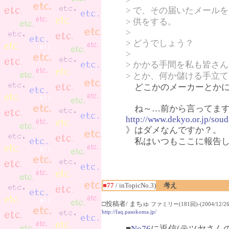
> で、その届いたメール
> 供をする。
>
> どうでしょう？
>
> かかる手間を私も皆さ
> とか、何か儲ける手立
どこかのメーカーとかに
ね～…前から言ってます
http://www.dekyo.or.jp/sou
》はダメなんですか？。
私はいつもここに報告し
■77
/ inTopicNo.3)
考え
□投稿者/ まちゅ
ファミリー(181回)-(2004/12/26(
http://faq.pasokoma.jp/
■
No76
に返信(テツヤさん