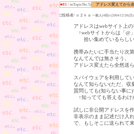
■83
/ inTopicNo.5)
アドレス変えてから
□投稿者/ ｏ２ｋａ
一般人(4回)-(2004/12/26(日) 
アドレスはwebサイト上
↑webサイトからは「@
拾い集めているらし
携帯みたいに手当たり次
なんてんでは無さそう。
アドレス変えたら全然送
スパイウェアを利用して
なんて知らない(ただ、収
質問しても(知らない事に
↑知ってても答えるわけ
試しに非公開アドレスを作
非表示のまま記述だけ入れ
で、もしそこに送られて来る