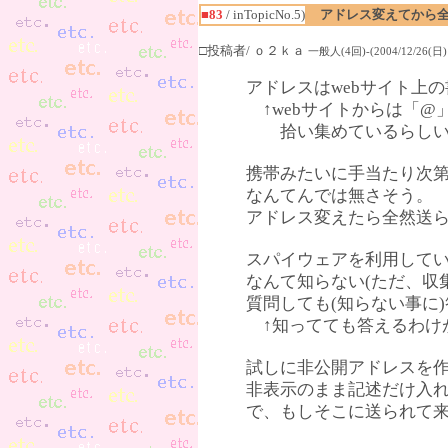
■83
/ inTopicNo.5)
アドレス変えてから
□投稿者/ ｏ２ｋａ
一般人(4回)-(2004/12/26(日) 
アドレスはwebサイト上
↑webサイトからは「@
拾い集めているらし
携帯みたいに手当たり次
なんてんでは無さそう。
アドレス変えたら全然送
スパイウェアを利用して
なんて知らない(ただ、収
質問しても(知らない事に
↑知ってても答えるわけ
試しに非公開アドレスを作
非表示のまま記述だけ入れ
で、もしそこに送られて来る