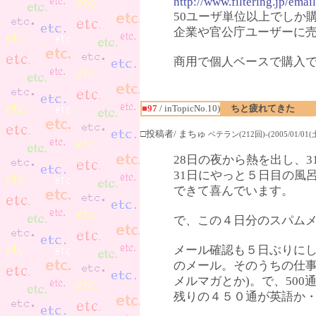
http://www.filtering.jp/ema
50ユーザ単位以上でしか
企業や官公庁ユーザーに
商用で個人ベースで購入
■97
/ inTopicNo.10)
ちと疲れてきた
□投稿者/ まちゅ
ベテラン(212回)-(2005/01/01(土)
28日の夜から熱を出し、
31日にやっと５日目の風
できて喜んでいます。
で、この４日分のスパム
メール確認も５日ぶりに
のメール。そのうちの仕事
メルマガとか)。で、50
残りの４５０通が英語か