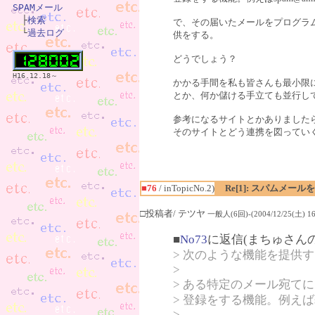
SPAMメール

　├
検索
で、その届いたメールをプログラ
　└
過去ログ
供をする。
どうでしょう？
H16.12.18～
かかる手間を私も皆さんも最小限
とか、何か儲ける手立ても並行し
参考になるサイトとかありました
そのサイトとどう連携を図ってい
■76
/ inTopicNo.2)
Re[1]: スパムメー
□投稿者/ テツヤ
一般人(6回)-(2004/12/25(土) 16:
■
No73
に返信(まちゅさん
> 次のような機能を提供
>
> ある特定のメール宛て
> 登録をする機能。例えばs
>