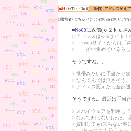
■84
/ inTopicNo.6)
Re[5]: アドレス
□投稿者/ まちゅ
ベテラン(206回)-(2004/12/27(月)
■
No83
に返信(ｏ２ｋａさ
> アドレスはwebサイ
> ↑webサイトからは
> 拾い集めているらし
そうですね。。
> 携帯みたいに手当たり
> なんてんでは無さそう。
> アドレス変えたら全然
そうですね。最近は手当
> スパイウェアを利用し
> なんて知らない(ただ
> 質問しても(知らない
> ↑知ってても答えるわ