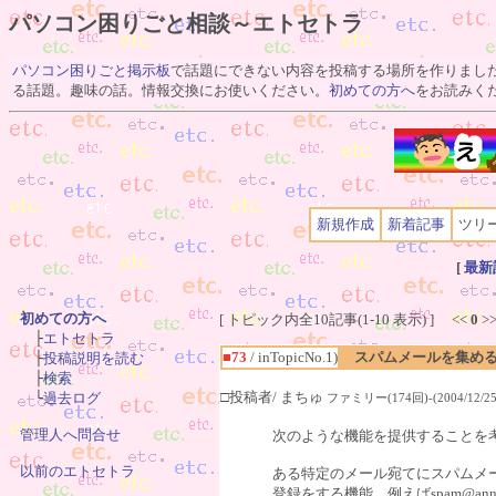
パソコン困りごと相談～エトセトラ
パソコン困りごと掲示板
で話題にできない内容を投稿する場所を作りまし
る話題。趣味の話。情報交換にお使いください。
初めての方へ
をお読みく
新規作成
新着記事
ツリ
[
最新
初めての方へ
[ トピック内全10記事(1-10 表示) ] <<
0
>

　├
エトセトラ
■73
/ inTopicNo.1)
スパムメールを集め
　├
投稿説明を読む
　├
検索
□投稿者/ まちゅ
　└
過去ログ
ファミリー(174回)-(2004/12/25(
管理人へ問合せ
次のような機能を提供することを
以前のエトセトラ
ある特定のメール宛てにスパムメ
登録をする機能。例えばspam@an