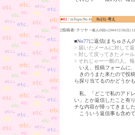
■82
/ inTopicNo.4)
Re[3]: 考え
□投稿者/ テツヤ
一般人(9回)-(2004/12/26(日) 12:
■
No77
に返信(まちゅさん
> 届いたメールに対して
> 対して戻ってきたメー
> それじゃー一般の人。
いえ、投稿フォームに、
きのうまた来たので投稿
ら探り当てるのかどうか
私、「どこで私のアドレ
い」とか返信したこと有
チな内容が帰ってきまし
こういう返信事も含めて