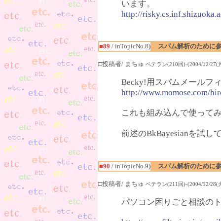
います。
http://risky.cs.inf.shizuok
■89
/ inTopicNo.8)
スパム解析のために参
□投稿者/ まちゅ
ベテラン(210回)-(2004/12/27(月)
Becky!用スパムメールフィ
http://www.momose.com/hir
これも組み込んで使って
前述のBkBayesianを
■90
/ inTopicNo.9)
スパム解析のために参
□投稿者/ まちゅ
ベテラン(211回)-(2004/12/28(火)
パソコン困りごと相談の