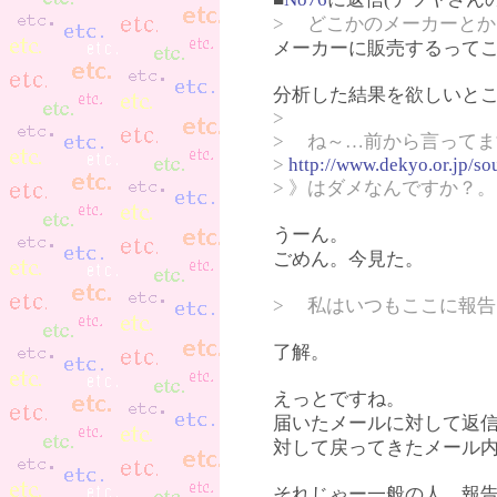
> どこかのメーカーと
メーカーに販売するって
分析した結果を欲しいと
>
> ね～…前から言って
>
http://www.dekyo.or.jp/s
> 》はダメなんですか？。
うーん。
ごめん。今見た。
> 私はいつもここに報告
了解。
えっとですね。
届いたメールに対して返信
対して戻ってきたメール
それじゃー一般の人。報