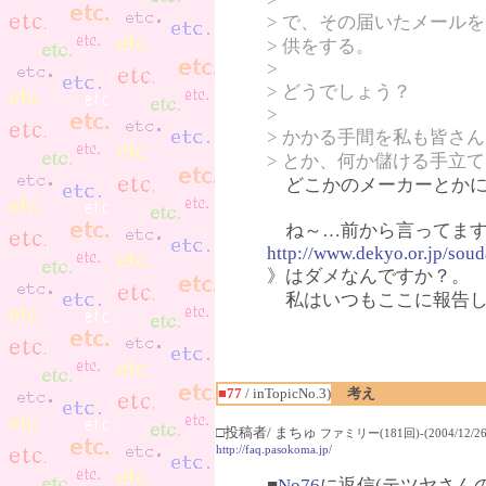
> で、その届いたメール
> 供をする。
>
> どうでしょう？
>
> かかる手間を私も皆さ
> とか、何か儲ける手立
どこかのメーカーとかに
ね～…前から言ってます
http://www.dekyo.or.jp/sou
》はダメなんですか？。
私はいつもここに報告し
■77
/ inTopicNo.3)
考え
□投稿者/ まちゅ
ファミリー(181回)-(2004/12/26(
http://faq.pasokoma.jp/
■
No76
に返信(テツヤさん