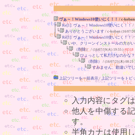
ヴぁ～！Windows10使いにく！！
/ c-koba
├
Re[1]: ヴぁ～！Windows10使いにく！！
/
│└
ありがとうございます
/ c-koban
(16/07/2
└
Re[1]: ヴぁ～！Windows10使いにく！！
/
└
いや、クリーンインストールの方がい
└
（削除）
/
(16/07/19(火) 19:55:)
#8518
└
ひょっとして私だけなのかな？
└
（削除）
/
(16/07/21(木) 08:21:
└
すみません、勘違いで
上記ツリーを一括表示
/
上記ツリーをトピ
入力内容にタグ
他人を中傷する
す。
半角カナは使用