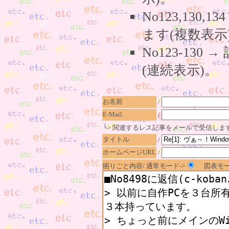
No123,130,
ます(複数表示
No123-130
(連続表示)。
お名前
/
E-Mail
/
└> 関連するレス記事をメールで受信しま
タイトル
/
ホームページURL
/
困りごと内容/ 通常モード->
図表モー