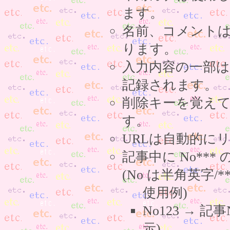
ます。
名前、コメント
ります。
入力内容の一部
記録されます。
削除キーを覚え
す。
URLは自動的に
記事中に No**
(No は半角英字/*
使用例)
No123 → 
示)。