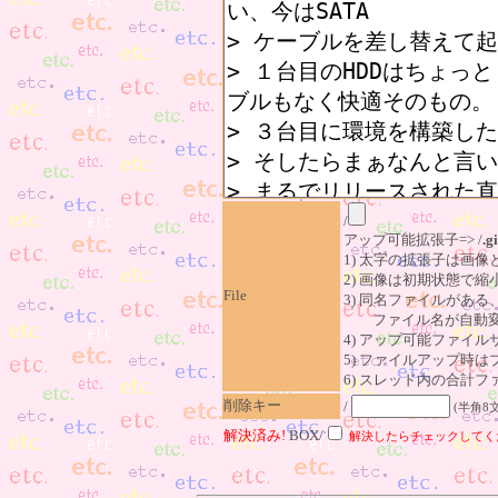
/
アップ可能拡張子=> /
.gi
1) 太字の拡張子は画
2) 画像は初期状態で縮
File
3) 同名ファイルがあ
ファイル名が自動変
4) アップ可能ファイル
5) ファイルアップ時
6) スレッド内の合計ファイ
削除キー
/
(半角8
解決済み!
BOX/
解決したらチェックしてく