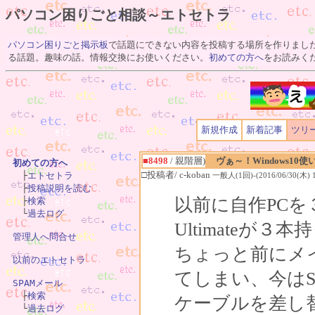
パソコン困りごと相談～エトセトラ
パソコン困りごと掲示板
で話題にできない内容を投稿する場所を作りまし
る話題。趣味の話。情報交換にお使いください。
初めての方へ
をお読みく
新規作成
新着記事
ツリ
■8498
/ 親階層)
ヴぁ～！Windows10
初めての方へ
□投稿者/ c-koban

　├
エトセトラ
一般人(1回)-(2016/06/30(木) 1
　├
投稿説明を読む
以前に自作PCを３
　├
検索
　└
過去ログ
Ultimateが３
管理人へ問合せ
ちょっと前にメイ
以前のエトセトラ
てしまい、今はS
SPAMメール

　├
検索
ケーブルを差し
　└
過去ログ