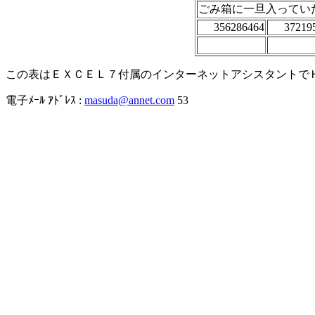
ごみ箱に一旦入ってい
356286464
37219
この表はＥＸＣＥＬ７付属のインターネットアシスタントで
電子ﾒｰﾙ ｱﾄﾞﾚｽ :
masuda@annet.com
53