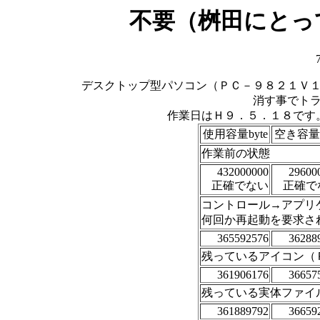
不要（桝田にとっ
デスクトップ型パソコン（ＰＣ－９８２１Ｖ
消す事でト
作業日はＨ９．５．１８です
使用容量byte
空き容量b
作業前の状態
432000000
29600
正確でない
正確で
コントロール→アプリ
何回か再起動を要求さ
365592576
36288
残っているアイコン（
361906176
36657
残っている実体ファイ
361889792
36659