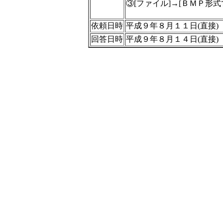
③[ファイル]→[ＢＭＰ形
依頼日時
平成９年８月１１日(直接)
回答日時
平成９年８月１４日(直接)