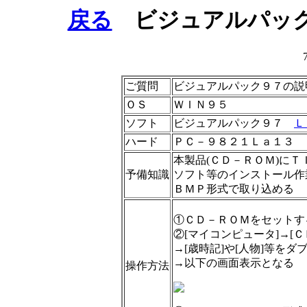
戻る
ビジュアルパック
ご質問
ビジュアルパック９７の説
ＯＳ
ＷＩＮ９５
ソフト
ビジュアルパック９７
Ｌ
ハード
ＰＣ－９８２１Ｌａ１３
本製品(ＣＤ－ＲＯＭ)に
予備知識
ソフト等のインストール作
ＢＭＰ形式で取り込める
①ＣＤ－ＲＯＭをセットす
②[マイコンピュータ]→[
→[歳時記]や[人物]等を
→以下の画面表示となる
操作方法