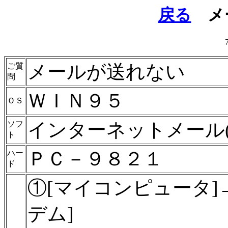
戻る
メ
メールが送れない
ご質
問
ＷＩＮ９５
ＯＳ
インターネットメール
ソフ
ト
ＰＣ－９８２１
ハー
ド
①[マイコンピュータ]
デム]