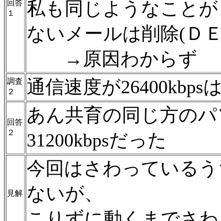
私も同じようなことが
回答
１
ないメールは削除(Ｄ
→原因わからず
通信速度が26400kbp
調査
２
あん共育の同じ方のパ
回答
２
31200kbpsだった
今回はさわっているう
ないが、
見解
こりずに動くまでさわ