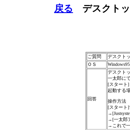
戻る
デスクトップ
ご質問
デスクトッ
ＯＳ
Windows95
デスクト
一太郎に
[スタート]
起動する
回答
操作方法
[スタート
→[Just
→[一太郎
→これで