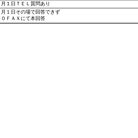
７月１日ＴＥＬ質問あり
７月１日その場で回答できず
００ＦＡＸにて本回答