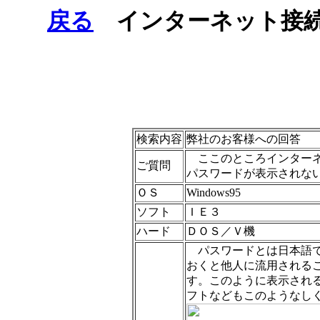
戻る
インターネット接続
検索内容
弊社のお客様への回答
ここのところインターネ
ご質問
パスワードが表示されな
ＯＳ
Windows95
ソフト
ＩＥ３
ハード
ＤＯＳ／Ｖ機
パスワードとは日本語で
おくと他人に流用される
す。このように表示され
フトなどもこのようなし