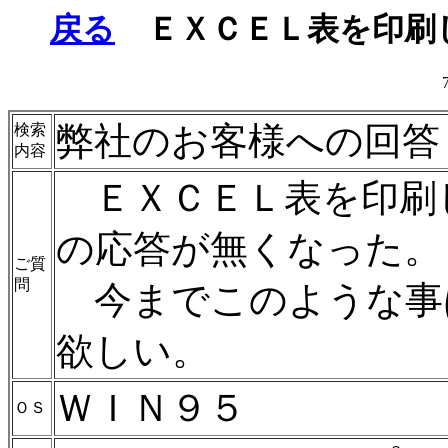
戻る
ＥＸＣＥＬ表を印刷
弊社のお客様への回答
検索
内容
ＥＸＣＥＬ表を印刷
の応答が無くなった。
ご質
問
今までこのような事
欲しい。
ＷＩＮ９５
ＯＳ