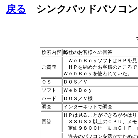
戻る
シンクパッドパソコン(
検索内容
弊社のお客様への回答
ＷｅｂＢｏｙソフトはＨＰを見
ご質問
ＨＰを納めたお客様のところで
ＷｅｂＢｏｙを使われていた。
ＯＳ
ＤＯＳ／Ｖ
ソフト
ＷｅｂＢｏｙ
ハード
ＤＯＳ／Ｖ機
調査
インターネットで調査
ＨＰは見ることができるがやはり
回答
３８６ＳＸ以上のＣＰＵ、メモ
定価９８００円 動画ＧＩＦ、
過去のパソコンを活かすために