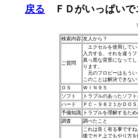
戻る
ＦＤがいっぱいで
検索内容
友人から？
エクセルを使用してい
入力する、それを違うフ
真っ黒な背景になってし
ご質問
ります。
元のフロピーはもうい
このことは解決できない
ＯＳ
ＷＩＮ９５
ソフト
トラブルのあったソフト
ハード
ＰＣ－９８２１かＤＯＳ
予備知識
トラブルを理解するため
調査
調べたこと
これは良く有る事ですね
後でＨＰ上でもやり方を