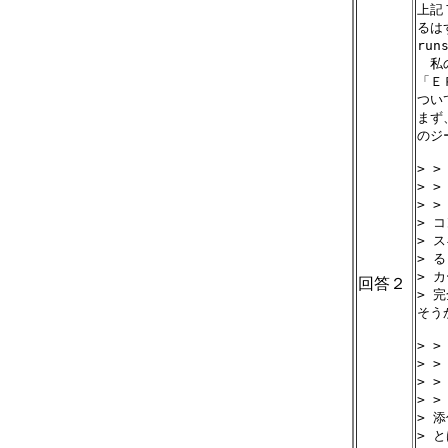
上記
るは
ru
　私
「Ｅ
つい
まず
のジ
> 
> 
> >
> 
> 
> 
> 
回答２
> 
そう
> 
> 
> 
> 
> 
> 