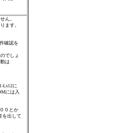
ません。
おります。
作確認を
ものでしょ
起動は
Ls12に
OMには入
０００とか
音を出して