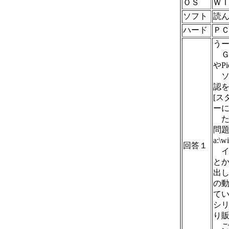
ＯＳ
Ｗ
ソフト
読
ハード
Ｐ
う
Ｇ
やP
ソ
認
[ス
ー
ただ
問
a:\
回答１
イ
とか
出
の
て
シ
り
ご