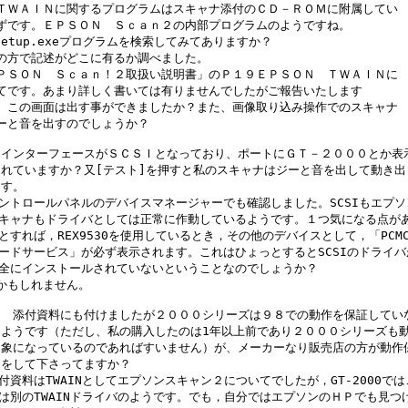
ＴＷＡＩＮに関するプログラムはスキャナ添付のＣＤ－ＲＯＭに附属してい

ずです。ＥＰＳＯＮ　Ｓｃａｎ２の内部プログラムのようですね。

nsetup.exeプログラムを検索してみてありますか？

の方で記述がどこに有るか調べました。

ＰＳＯＮ　Ｓｃａｎ！２取扱い説明書」のＰ１９ＥＰＳＯＮ　ＴＷＡＩＮに

てです。あまり詳しく書いては有りませんでしたがご報告いたします

、この画面は出す事ができましたか？また、画像取り込み操作でのスキャナ

ーと音を出すのでしょうか？

> インターフェースがＳＣＳＩとなっており、ポートにＧＴ－２０００とか表示
> れていますか？又[テスト]を押すと私のスキャナはジーと音を出して動き出
 す。

コントロールパネルのデバイスマネージャーでも確認しました。SCSIもエプソン
スキャナもドライバとしては正常に作動しているようです。１つ気になる点があ
るとすれば，REX9530を使用しているとき，その他のデバイスとして，「PCMCI
カードサービス」が必ず表示されます。これはひょっとするとSCSIのドライバが
完全にインストールされていないということなのでしょうか？

かもしれません。

> 　添付資料にも付けましたが２０００シリーズは９８での動作を保証していな
> ようです（ただし、私の購入したのは1年以上前であり２０００シリーズも動
> 象になっているのであればすいません）が、メーカーなり販売店の方が動作保
> をして下さってますか？

添付資料はTWAINとしてエプソンスキャン２についてでしたが，GT-2000では
とは別のTWAINドライバのようです。でも，自分ではエプソンのＨＰでも見つけ