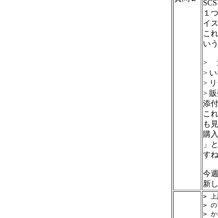
SC
１つ
イス
これ
い
>
> 
> 
> 
添付
これ
も
購入
」
す
今
新
> 
> 
> か