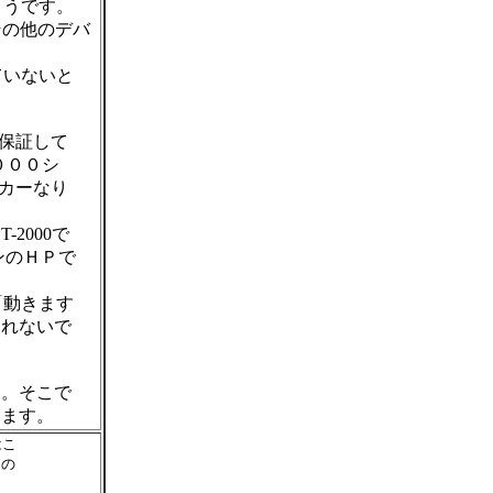
ようです。
その他のデバ
ていないと
保証して
０００シ
ーカーなり
2000で
ンのＨＰで
「動きます
しれないで
す。そこで
します。
こ

の
