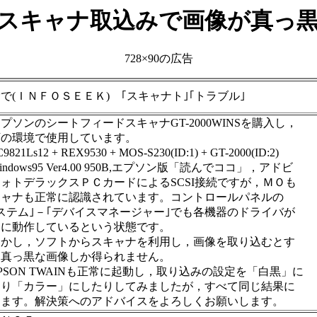
キャナ取込みで画像が真っ黒
728×90の広告
で(ＩＮＦＯＳＥＥＫ) ｢スキャナト｣｢トラブル｣
ソンのシートフィードスキャナGT-2000WINSを購入し，
下の環境で使用しています。
9821Ls12 + REX9530 + MOS-S230(ID:1) + GT-2000(ID:2)
indows95 Ver4.00 950B,エプソン版「読んでココ」，アドビ
ォトデラックスＰＣカードによるSCSI接続ですが，ＭＯも
キャナも正常に認識されています。コントロールパネルの
ステム｣－｢デバイスマネージャー｣でも各機器のドライバが
常に動作しているという状態です。
かし，ソフトからスキャナを利用し，画像を取り込むとす
て真っ黒な画像しか得られません。
SON TWAINも正常に起動し，取り込みの設定を「白黒」に
たり「カラー」にしたりしてみましたが，すべて同じ結果に
ります。解決策へのアドバイスをよろしくお願いします。