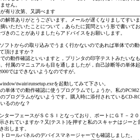
れません。
答が有り次第、又調べます
々の解答ありがとうございます。メールが遅くなりましてすい
指摘いただいたことについて，あらたに質問という形で書いて
気づきのことがありましたらアドバイスをお願いします。
 ソフトからの取り込みでうまく行かないのであれば単体での動
して頂けますか？
体での動作確認といいますと，プリンタの印字テストみたいな
か。付属のマニュアルも目を通しましたが，自己診断等の単体
-2000ではできないようなのですが。
:\window\twain\runsetup.exeを起動してみて下さい。
の単体での動作確認に使うプログラムでしょうか。私のPC9821-
のプログラムがないようです。購入時に添付されているCD-R
ているのかな？
インターフェースがＳＣＳＩとなっており、ポートにＧＴ－２
表示されていますか？又[テスト]を押すと私のスキャナはジーと
動き出します。
ントロールパネルのデバイスマネージャーでも確認しました。