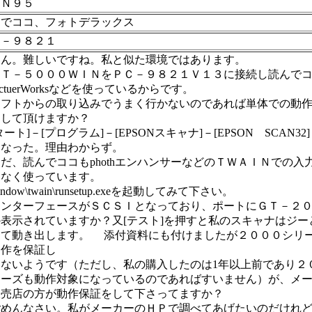
ＩＮ９５
んでココ、フォトデラックス
Ｃ－９８２１
ーん。難しいですね。私と似た環境ではあります。
Ｔ－５０００ＷＩＮをＰＣ－９８２１Ｖ１３に接続し読んで
ictuerWorksなどを使っているからです。
フトからの取り込みでうまく行かないのであれば単体での動
をして頂けますか？
タート]－[プログラム]－[EPSONスキャナ]－[EPSON SCAN32
になった。理由わからず。
、読んでココもphothエンハンサーなどのＴＷＡＩＮでの入
題なく使っています。
window\twain\runsetup.exeを起動してみて下さい。
ンターフェースがＳＣＳＩとなっており、ポートにＧＴ－２０
表示されていますか？又[テスト]を押すと私のスキャナはジー
して動き出します。 添付資料にも付けましたが２０００シリ
動作を保証し
いないようです（ただし、私の購入したのは1年以上前であり２
リーズも動作対象になっているのであればすいません）が、メ
販売店の方が動作保証をして下さってますか？
めんなさい。私がメーカーのＨＰで調べてあげたいのだけれど