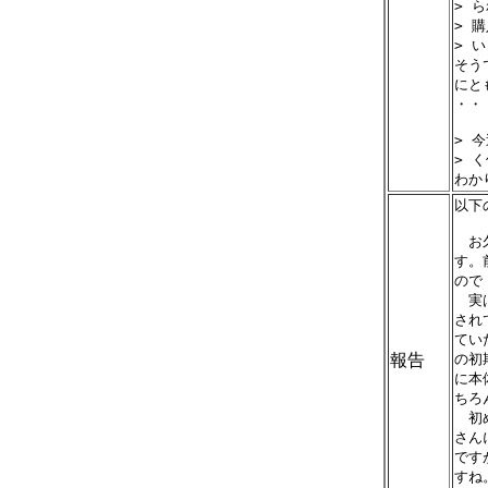
> 
> 
> 
そう
にと
・・

> 
> 
以下
　お
す。
ので
　実
され
てい
報告
の初
に本
ちろ
　初
さん
です
すね。