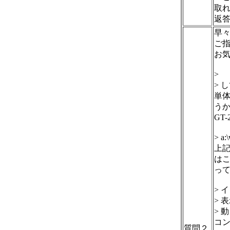
取
返
早
ご
お
>
> 
単
う
GT
> a
上記
はこ
っ
> 
> 
> 
コ
質問２