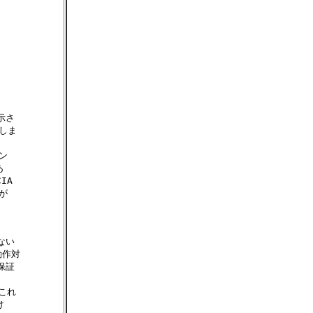
さ

しま





A



い

作対

証

これ


