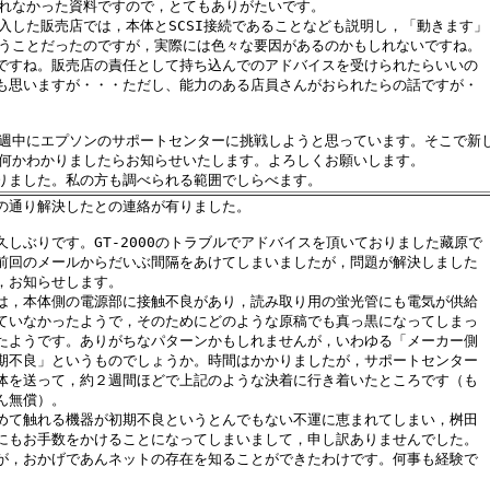
られなかった資料ですので，とてもありがたいです。

購入した販売店では，本体とSCSI接続であることなども説明し，「動きます」と
いうことだったのですが，実際には色々な要因があるのかもしれないですね。

ですね。販売店の責任として持ち込んでのアドバイスを受けられたらいいの

も思いますが・・・ただし、能力のある店員さんがおられたらの話ですが・

今週中にエプソンのサポートセンターに挑戦しようと思っています。そこで新し
く何かわかりましたらお知らせいたします。よろしくお願いします。

の通り解決したとの連絡が有りました。

久しぶりです。GT-2000のトラブルでアドバイスを頂いておりました藏原で

前回のメールからだいぶ間隔をあけてしまいましたが，問題が解決しました

，お知らせします。

は，本体側の電源部に接触不良があり，読み取り用の蛍光管にも電気が供給

ていなかったようで，そのためにどのような原稿でも真っ黒になってしまっ

たようです。ありがちなパターンかもしれませんが，いわゆる「メーカー側

期不良」というものでしょうか。時間はかかりましたが，サポートセンター

体を送って，約２週間ほどで上記のような決着に行き着いたところです（も

ん無償）。

めて触れる機器が初期不良というとんでもない不運に恵まれてしまい，桝田

にもお手数をかけることになってしまいまして，申し訳ありませんでした。

が，おかげであんネットの存在を知ることができたわけです。何事も経験で


