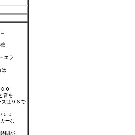
ココ
作確
]－エラ
力は
００
と音を
ーズは９８で
０００
ーカーな
時間が