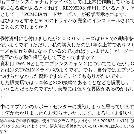
SIもエプソンスキャナもドライバとしては正常に作動している
気になる点があるとすれば，REX9530を使用しているとき，
として，「PCMCIAカードサービス」が必ず表示されます。
はひょっとするとSCSIのドライバが完全にインストールされ
うことなのでしょうか？
 添付資料にも付けましたが２０００シリーズは９８での動作を
いないようです（ただし、私の購入したのは1年以上前であり２
リーズも動作対象になっているのであればすいません）が、メ
販売店の方が動作保証をして下さってますか？
資料はTWAINとしてエプソンスキャン２についてでしたが，GT-
とは別のTWAINドライバのようです。でも，自分ではエプソ
見つけられなかった資料ですので，とてもありがたいです。
した販売店では，本体とSCSI接続であることなども説明し，
ということだったのですが，実際には色々な要因があるのかも
ね。
週中にエプソンのサポートセンターに挑戦しようと思っていま
しく何かわかりましたらお知らせいたします。よろしくお願い
上記の単体での動作確認に使うプログラムでしょうか。私のPC9821-Ls12には
のプログラムがないようです。購入時に添付されているCD-ROMには入っている
な？
