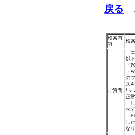
戻る
ス
検索内
検索
容
エプ
以
・PC
・W
のフ
ス
ご質問
｢シ
正
し
べ
EP
し
な