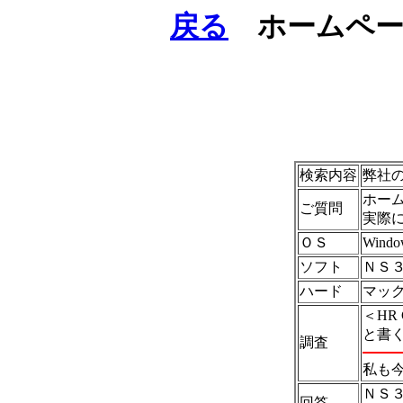
戻る
ホームページ
検索内容
弊社
ホー
ご質問
実際
ＯＳ
Windo
ソフト
ＮＳ
ハード
マッ
＜HR 
と書
調査
私も
ＮＳ
回答