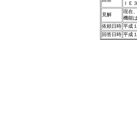
ＩＥ
現在
見解
機能
依頼日時
平成１
回答日時
平成１