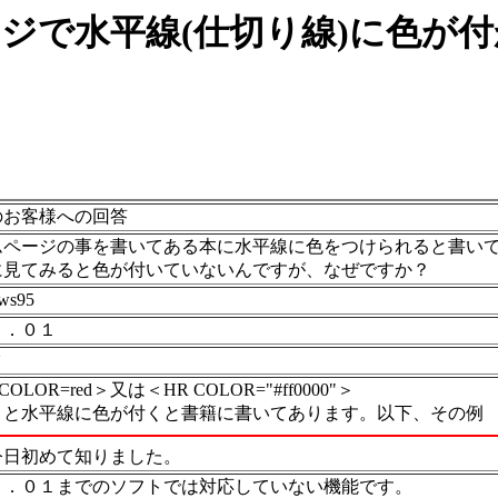
で水平線(仕切り線)に色が
のお客様への回答
ムページの事を書いてある本に水平線に色をつけられると書い
に見てみると色が付いていないんですが、なぜですか？
ws95
３．０１
ク
COLOR=red＞又は＜HR COLOR="#ff0000"＞
くと水平線に色が付くと書籍に書いてあります。以下、その例
今日初めて知りました。
３．０１までのソフトでは対応していない機能です。