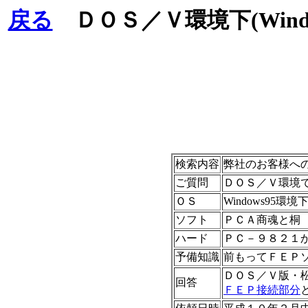
戻る
ＤＯＳ／Ｖ環境下(Wind
検索内容
弊社のお客様へ
ご質問
ＤＯＳ／Ｖ環境
ＯＳ
Windows95環
ソフト
ＰＣＡ商魂と桐
ハード
ＰＣ－９８２１
予備知識
前もってＦＥＰ
ＤＯＳ／Ｖ版・松茸
回答
ＦＥＰ接続部分