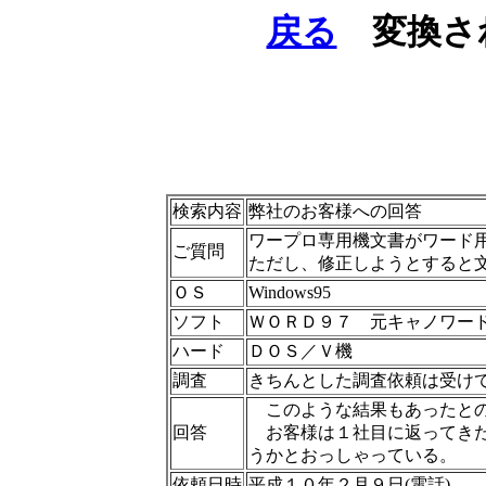
戻る
変換さ
検索内容
弊社のお客様への回答
ワープロ専用機文書がワード
ご質問
ただし、修正しようとすると
ＯＳ
Windows95
ソフト
ＷＯＲＤ９７ 元キャノワー
ハード
ＤＯＳ／Ｖ機
調査
きちんとした調査依頼は受け
このような結果もあったとの
回答
お客様は１社目に返ってきた
うかとおっしゃっている。
依頼日時
平成１０年２月９日(電話)