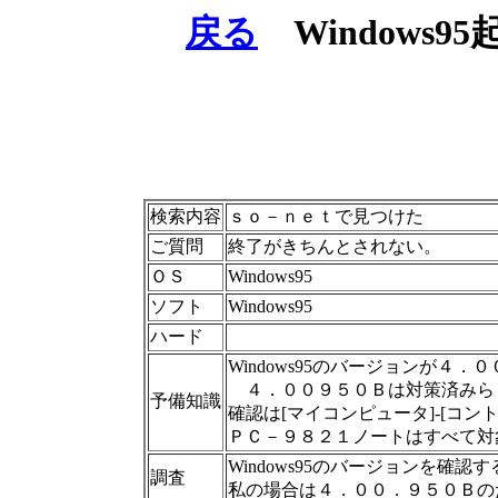
戻る
Windows
検索内容
ｓｏ－ｎｅｔで見つけた
ご質問
終了がきちんとされない。
ＯＳ
Windows95
ソフト
Windows95
ハード
Windows95のバージョンが４
４．００９５０Ｂは対策済みら
予備知識
確認は[マイコンピュータ]-[コン
ＰＣ－９８２１ノートはすべて対
Windows95のバージョンを確認す
調査
私の場合は４．００．９５０Ｂの