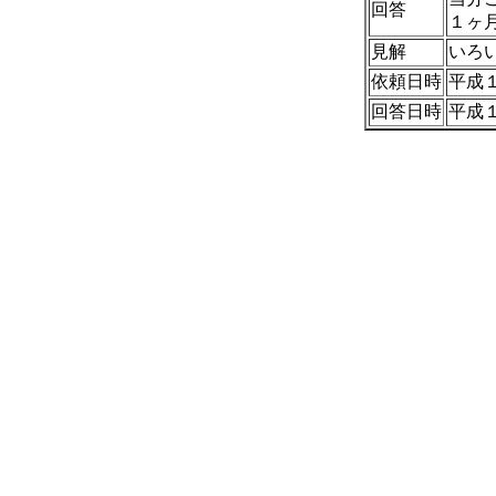
回答
１ヶ
見解
いろ
依頼日時
平成
回答日時
平成