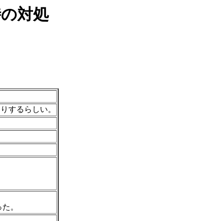
時の対処
たりするらしい。
。
った。