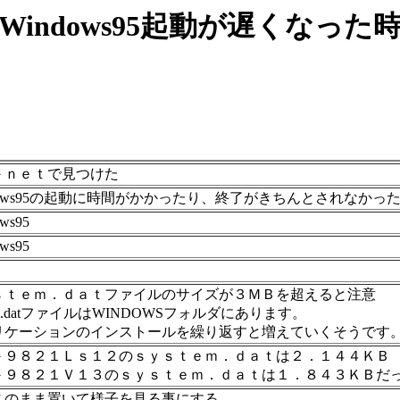
indows95起動が遅くなった
－ｎｅｔで見つけた
ndows95の起動に時間がかかったり、終了がきちんとされなかっ
ws95
ws95
ｓｔｅｍ．ｄａｔファイルのサイズが３ＭＢを超えると注意
tem.datファイルはWINDOWSフォルダにあります。
リケーションのインストールを繰り返すと増えていくそうです
－９８２１Ｌｓ１２のｓｙｓｔｅｍ．ｄａｔは２．１４４ＫＢ
－９８２１Ｖ１３のｓｙｓｔｅｍ．ｄａｔは１．８４３ＫＢだ
このまま置いて様子を見る事にする。