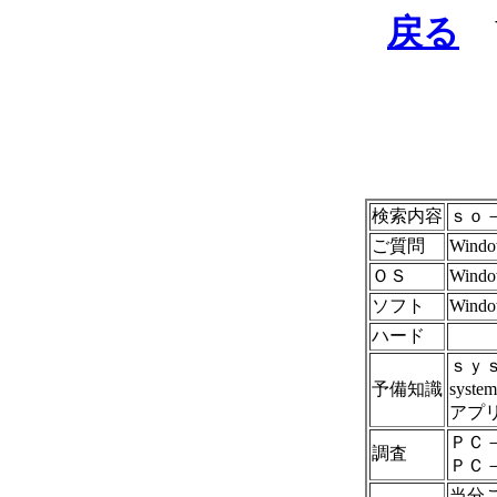
戻る
W
検索内容
ｓｏ
ご質問
Wi
ＯＳ
Windo
ソフト
Windo
ハード
ｓｙ
予備知識
sys
アプ
ＰＣ
調査
ＰＣ
当分