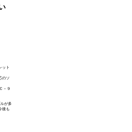
い


ット

のソ

－９

ルが多

後も
