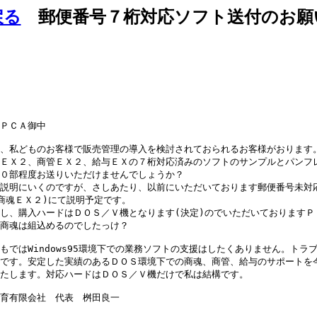
戻る
郵便番号７桁対応ソフト送付のお願
ＰＣＡ御中

、私どものお客様で販売管理の導入を検討されておられるお客様がおります。
ＥＸ２、商管ＥＸ２、給与ＥＸの７桁対応済みのソフトのサンプルとパンフレ
０部程度お送りいただけませんでしょうか？

説明にいくのですが、さしあたり、以前にいただいております郵便番号未対応
商魂ＥＸ２)にて説明予定です。

し、購入ハードはＤＯＳ／Ｖ機となります(決定)のでいただいておりますＰＣ
商魂は組込めるのでしたっけ？

もではWindows95環境下での業務ソフトの支援はしたくありません。トラブ
です。安定した実績のあるＤＯＳ環境下での商魂、商管、給与のサポートを今
たします。対応ハードはＤＯＳ／Ｖ機だけで私は結構です。
