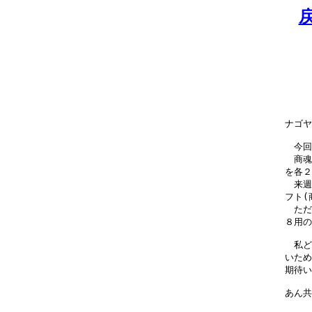
ナゴヤ
　今回
　商魂
を各２
　来週
フト(
　ただ
８用の
　私ど
いため
期待い