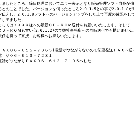
しましたところ、締日処理においてエラー表示となり販売管理ソフト自身が強制
とのことでした。バージョンを伺ったところ2.0.1.5との事で2.0.1.8が
お伝えし、2.0.1.8ソフトへのバージョンアップをした上で再度の確認をして
申し出ました。

ましてはＸＸＸＸ様への最新ＣＤ－ＲＯＭ送付をお願いいたします。そして、
ＣＤ－ＲＯＭも古い(2.0.1.2)ので弊社事務所への同時送付でも構いません。
責任を持って直接、お客様へお持ちいたします。

ＦＡＸ０６－６１５－７３６５(電話がつながらないので伝票発送ＦＡＸへ送っ
電　話０６－６１３－７２８１
