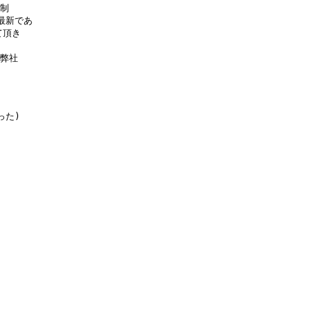


最新であ

頂き

弊社



た)
