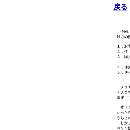
戻る
　今回
対応の
１．お
２．住　
３．購
　　　
４．使
５．送
　　　
　ＸＸ
ＦＡＸ
直接、
　昨年
かった
うちさ
　しか
Ｎ９５