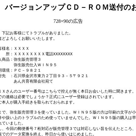
バージョンアップＣＤ－ＲＯＭ送付の
728×90の広告
、下記お客様にてトラブルがありました。

ほどよろしくお願いいたします。

客様名：ＸＸＸＸ

　所：ＸＸＸＸＸＸＸＸ電話XXXXXXXX

入商品：弥生販売管理３

　　　　弥生販売仕入ＷＩＮ９５

用環境：ＰＣ－９８２１

付先　：石川県金沢市東力２丁目９３－５〒９２１

　　　　あん共育有限会社宛て

ＸＸさんのユーザー番号はこちらで控えが無く本日お会いした時に聞きます。

での連絡は必要でしょうか？正式にユーザー登録はされています。

ご本人が購入手続きを取られておられます。

まで、弥生販売管理３を使っていました。ＷＩＮ９５版の方は印刷の文字が小さ
件や扱い上のトラブルのため使っていませんでした。ＷＩＮ９５版の購入は早い
れていました。

し、今回の郵便番号７桁対応が販売管理３では対応しない旨を伝えたところ、
版でのデータ変換を終え、昨日から使いはじめました。
