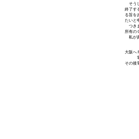
　そう
終了する
る旨を
たいと
　つき
所有の
　私が
大阪へ
　　　