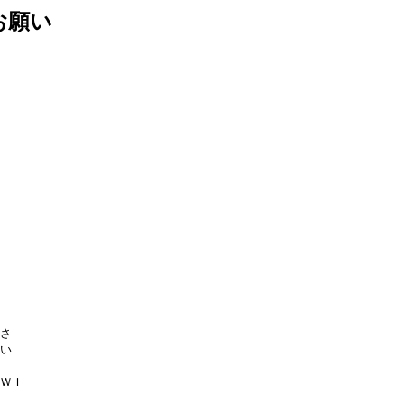
お願い




ＷＩ
