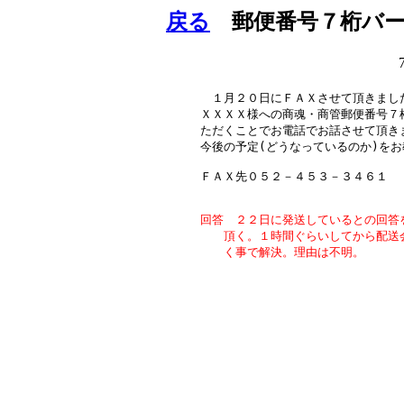
戻る
郵便番号７桁バー
　１月２０日にＦＡＸさせて頂きまし
ＸＸＸＸ様への商魂・商管郵便番号７桁
ただくことでお電話でお話させて頂き
今後の予定(どうなっているのか)をお
ＦＡＸ先０５２－４５３－３４６１

回答　２２日に発送しているとの回答
　　頂く。１時間ぐらいしてから配送
　　く事で解決。理由は不明。