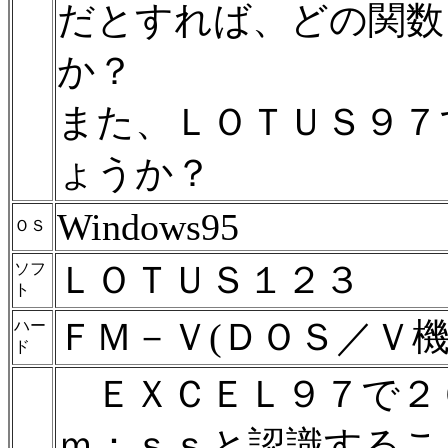
だとすれば、どの関数
か？
また、ＬＯＴＵＳ９７
ょうか？
Windows95
ＯＳ
ＬＯＴＵＳ１２３
ソフ
ト
ＦＭ－Ｖ(ＤＯＳ／Ｖ機
ハー
ド
ＥＸＣＥＬ９７で２
ｍ：ｓｓと認識するこ