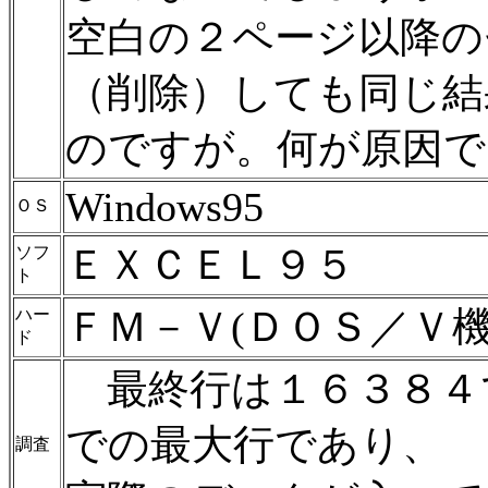
空白の２ページ以降の
（削除）しても同じ結
のですが。何が原因で
Windows95
ＯＳ
ＥＸＣＥＬ９５
ソフ
ト
ＦＭ－Ｖ(ＤＯＳ／Ｖ機
ハー
ド
最終行は１６３８４
での最大行であり、
調査