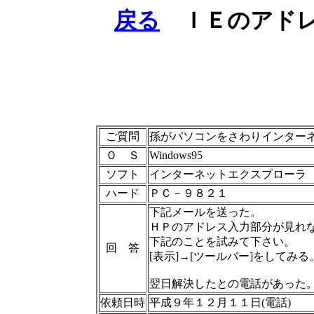
戻る
ＩＥのアドレ
ご質問
孫がパソコンをさわりインター
Ｏ Ｓ
Windows95
ソフト
インターネットエクスプローラ
ハード
ＰＣ－９８２１
下記メールを送った。
ＨＰのアドレス入力部分が見れ
下記のことを試みて下さい。
回 答
[表示]→[ツールバー]をしてみる
翌日解決したとの電話があった
依頼日時
平成９年１２月１１日(電話)