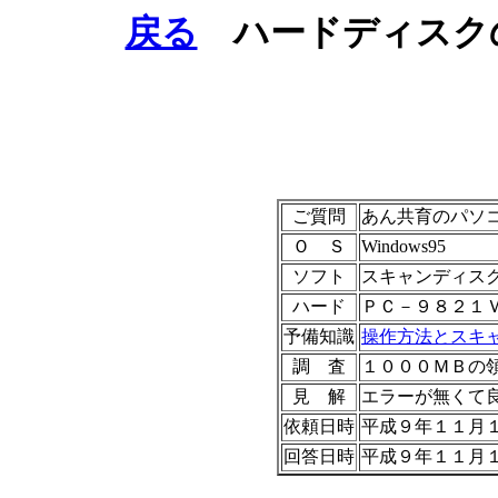
戻る
ハードディスク
ご質問
あん共育のパソ
Ｏ Ｓ
Windows95
ソフト
スキャンディス
ハード
ＰＣ－９８２１
予備知識
操作方法とスキ
調 査
１０００ＭＢの
見 解
エラーが無くて
依頼日時
平成９年１１月１
回答日時
平成９年１１月１