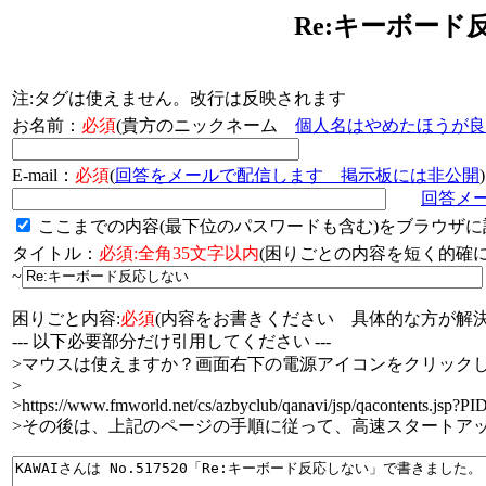
Re:キーボード
注:タグは使えません。改行は反映されます
お名前：
必須
(貴方のニックネーム
個人名はやめたほうが良
E-mail：
必須
(
回答をメールで配信します 掲示板には非公開
)
回答メ
ここまでの内容(最下位のパスワードも含む)をブラウザに
タイトル：
必須:全角35文字以内
(困りごとの内容を短く的
~
困りごと内容:
必須
(内容をお書きください 具体的な方が解決
--- 以下必要部分だけ引用してください ---
>マウスは使えますか？画面右下の電源アイコンをクリックし
>
>https://www.fmworld.net/cs/azbyclub/qanavi/jsp/qacontents.jsp?P
>その後は、上記のページの手順に従って、高速スタートア