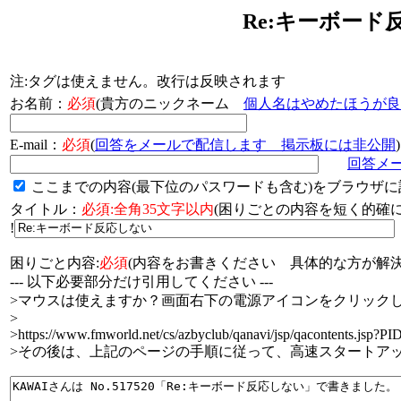
Re:キーボード
注:タグは使えません。改行は反映されます
お名前：
必須
(貴方のニックネーム
個人名はやめたほうが良
E-mail：
必須
(
回答をメールで配信します 掲示板には非公開
)
回答メ
ここまでの内容(最下位のパスワードも含む)をブラウザに
タイトル：
必須:全角35文字以内
(困りごとの内容を短く的
!
困りごと内容:
必須
(内容をお書きください 具体的な方が解決
--- 以下必要部分だけ引用してください ---
>マウスは使えますか？画面右下の電源アイコンをクリックし
>
>https://www.fmworld.net/cs/azbyclub/qanavi/jsp/qacontents.jsp?P
>その後は、上記のページの手順に従って、高速スタートア