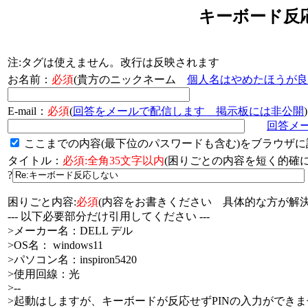
キーボード反
注:タグは使えません。改行は反映されます
お名前：
必須
(貴方のニックネーム
個人名はやめたほうが良
E-mail：
必須
(
回答をメールで配信します 掲示板には非公開
)
回答メ
ここまでの内容(最下位のパスワードも含む)をブラウザに
タイトル：
必須:全角35文字以内
(困りごとの内容を短く的
?
困りごと内容:
必須
(内容をお書きください 具体的な方が解決
--- 以下必要部分だけ引用してください ---
>メーカー名：DELL デル
>OS名： windows11
>パソコン名：inspiron5420
>使用回線：光
>--
>起動はしますが、キーボードが反応せずPINの入力ができ