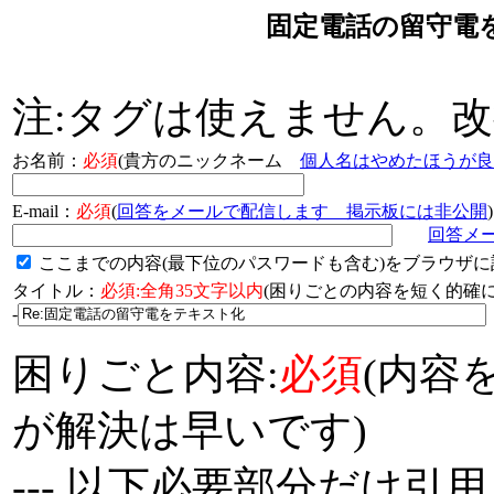
固定電話の留守電
注:タグは使えません。
お名前：
必須
(貴方のニックネーム
個人名はやめたほうが良
E-mail：
必須
(
回答をメールで配信します 掲示板には非公開
)
回答メ
ここまでの内容(最下位のパスワードも含む)をブラウザに
タイトル：
必須:全角35文字以内
(困りごとの内容を短く的
-
困りごと内容:
必須
(内容
が解決は早いです)
--- 以下必要部分だけ引用