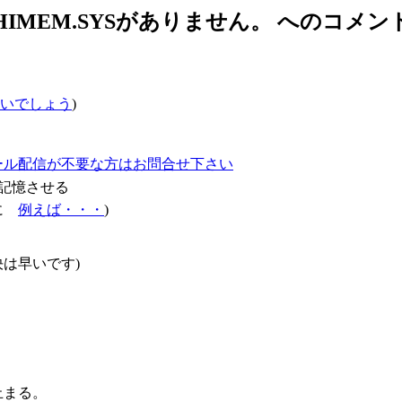
HIMEM.SYSがありません。 へのコメン
いでしょう
)
ール配信が不要な方はお問合せ下さい
記憶させる
確に
例えば・・・
)
は早いです)
止まる。