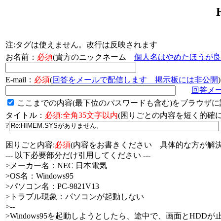
注:タグは使えません。改行は反映されます
お名前：
必須
(貴方のニックネーム
個人名はやめたほうが良
E-mail：
必須
(
回答をメールで配信します 掲示板には非公開
)
回答メ
ここまでの内容(最下位のパスワードも含む)をブラウザに
タイトル：
必須:全角35文字以内
(困りごとの内容を短く的
?
困りごと内容:
必須
(内容をお書きください 具体的な方が解決
--- 以下必要部分だけ引用してください ---
>メーカー名：NEC 日本電気
>OS名：Windows95
>パソコン名：PC-9821V13
>トラブル現象：パソコンが起動しない
>--
>Windows95を起動しようとしたら、途中で、画面とHDDが