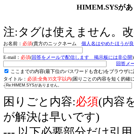
HIMEM.SYS
注:タグは使えません。
お名前：
必須
(貴方のニックネーム
個人名はやめたほうが良
E-mail：
必須
(
回答をメールで配信します 掲示板には非公開
)
回答メ
ここまでの内容(最下位のパスワードも含む)をブラウザに
タイトル：
必須:全角35文字以内
(困りごとの内容を短く的
-
困りごと内容:
必須
(内容
が解決は早いです)
--- 以下必要部分だけ引用