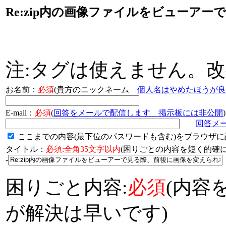
Re:zip内の画像ファイルをビューア
注:タグは使えません。
お名前：
必須
(貴方のニックネーム
個人名はやめたほうが良
E-mail：
必須
(
回答をメールで配信します 掲示板には非公開
)
回答メ
ここまでの内容(最下位のパスワードも含む)をブラウザに
タイトル：
必須:全角35文字以内
(困りごとの内容を短く的
-
困りごと内容:
必須
(内容
が解決は早いです)