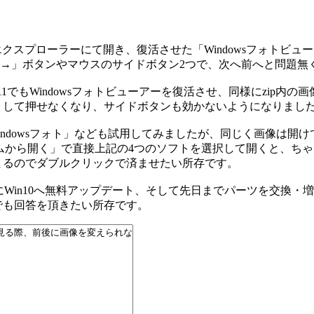
クでエクスプローラーにて開き、復活させた「Windowsフォトビ
←」「→」ボタンやマウスのサイドボタン2つで、次へ前へと問題
ws11でもWindowsフォトビューアーを復活させ、同様にzip内
トして押せなくなり、サイドボタンも効かないようになりまし
プリの「Windowsフォト」なども試用してみましたが、同じく画
ラムから開く」で直接上記の4つのソフトを選択して開くと、ち
まるのでダブルクリックで済ませたい所存です。
16年にWin10へ無料アップデート、そして先日までパーツを交換
でも回答を頂きたい所存です。