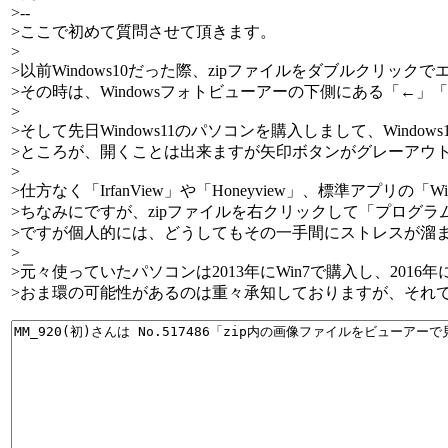
>--
>ここで初めて質問させて頂きます。
>
>以前Windows10だった際、zipファイルをダブルクリッ
>その時は、Windowsフォトビューアーの下側にある「
>
>そして先日Windows11のパソコンを購入しまして、Windo
>ところが、開くことは出来ますが矢印ボタンがグレーアウ
>
>仕方なく「IrfanView」や「Honeyview」、標準ア
>ちなみにですが、zipファイルを右クリックして「プログ
>ですが個人的には、どうしてもその一手間にストレスが溜
>
>元々使っていたパソコンは2013年にWin7で購入し、20
>おま環の可能性があるのは重々承知しておりますが、それ