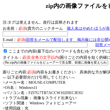
zip内の画像ファイル
注:タグは使えません。改行は反映されます
お名前：
必須
(貴方のニックネーム
個人名はやめたほうが良
E-mail：
必須
(
回答をメールで配信します 掲示板には非公開
)
回答メ
ここまでの内容(最下位のパスワードも含む)をブラウザに
タイトル：
必須:全角35文字以内
(困りごとの内容を短く的
-
困りごと内容:
必須
(内容をお書きください 具体的な方が解決
--- 以下必要部分だけ引用してください ---
>メーカー名：MOUSE-COMPUTER
>OS名： Windows11
>パソコン名：FZI7G7TB7ACCW102DECJESU
>トラブル現象： 画像をスライド出来ない
>ソフト関連： Windows フォトビューアー
>使用回線：光