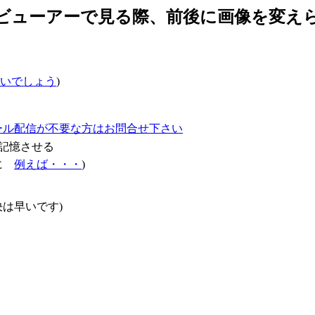
をビューアーで見る際、前後に画像を変え
いでしょう
)
ール配信が不要な方はお問合せ下さい
記憶させる
確に
例えば・・・
)
は早いです)