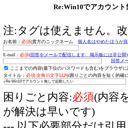
Re:Win10でアカウ
注:タグは使えません。
お名前：
必須
(貴方のニックネーム
個人名はやめたほうが良
E-mail：
必須
(
回答をメールで配信します 掲示板には非公開
)
回答メ
ここまでの内容(最下位のパスワードも含む)をブラウザに
タイトル：
必須:全角35文字以内
(困りごとの内容を短く的
-
困りごと内容:
必須
(内容
が解決は早いです)
--- 以下必要部分だけ引用