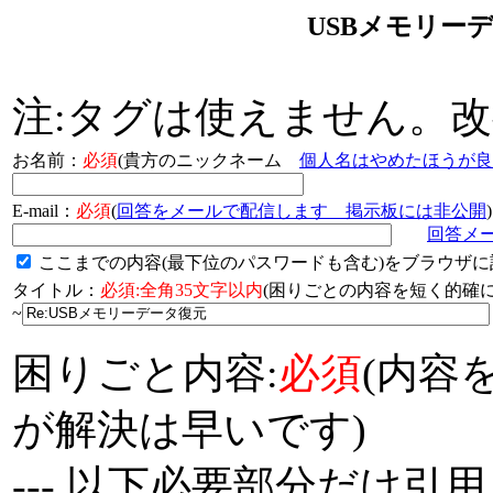
USBメモリー
注:タグは使えません。
お名前：
必須
(貴方のニックネーム
個人名はやめたほうが良
E-mail：
必須
(
回答をメールで配信します 掲示板には非公開
)
回答メ
ここまでの内容(最下位のパスワードも含む)をブラウザに
タイトル：
必須:全角35文字以内
(困りごとの内容を短く的
~
困りごと内容:
必須
(内容
が解決は早いです)
--- 以下必要部分だけ引用