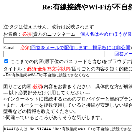
Re:有線接続やWi-Fiが
注:タグは使えません。改行は反映されます
お名前：
必須
(貴方のニックネーム
個人名はやめたほうが良
E-mail：
必須
(
回答をメールで配信します 掲示板には非公開
)
回答メ
ここまでの内容(最下位のパスワードも含む)をブラウザに
タイトル：
必須:全角35文字以内
(困りごとの内容を短く的
-
困りごと内容:
必須
(内容をお書きください 具体的な方が解決
--- 以下必要部分だけ引用してください ---
>インターネットに接続するためのプロバイダーと契約プラ
>また、ルーターを複数使用していると接続が安定しない場
型番などの情報も教えてください。
>間違っているところがありそうな気がします。